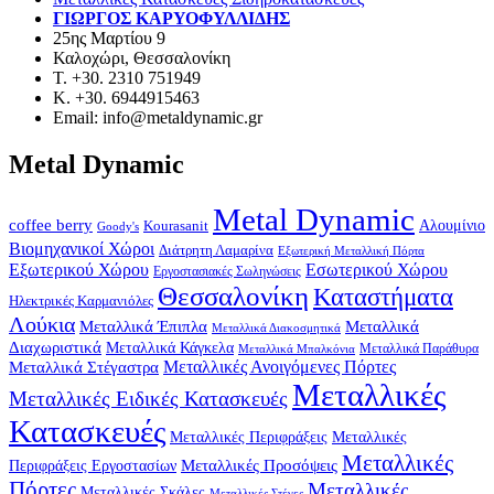
ΓΙΩΡΓΟΣ ΚΑΡΥΟΦΥΛΛΙΔΗΣ
25ης Μαρτίου 9
Καλοχώρι, Θεσσαλονίκη
Τ. +30. 2310 751949
Κ. +30. 6944915463
Email: info@metaldynamic.gr
Metal Dynamic
Metal Dynamic
coffee berry
Kourasanit
Αλουμίνιο
Goody's
Βιομηχανικοί Χώροι
Διάτρητη Λαμαρίνα
Εξωτερική Μεταλλική Πόρτα
Εξωτερικού Χώρου
Εσωτερικού Χώρου
Εργοστασιακές Σωληνώσεις
Θεσσαλονίκη
Καταστήματα
Ηλεκτρικές Καρμανιόλες
Λούκια
Μεταλλικά Έπιπλα
Μεταλλικά
Μεταλλικά Διακοσμητικά
Διαχωριστικά
Μεταλλικά Κάγκελα
Μεταλλικά Παράθυρα
Μεταλλικά Μπαλκόνια
Μεταλλικά Στέγαστρα
Μεταλλικές Ανοιγόμενες Πόρτες
Μεταλλικές
Μεταλλικές Ειδικές Κατασκευές
Κατασκευές
Μεταλλικές Περιφράξεις
Μεταλλικές
Μεταλλικές
Μεταλλικές Προσόψεις
Περιφράξεις Εργοστασίων
Πόρτες
Μεταλλικές
Μεταλλικές Σκάλες
Μεταλλικές Στέγες