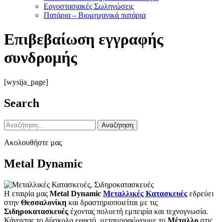
Εργοστασιακές Σωληνώσεις
Πατάρια – Βιομηχανικά πατάρια
Επιβεβαίωση εγγραφής
συνδρομής
[wysija_page]
Search
Αναζήτηση
για:
Ακολουθήστε μας
Metal Dynamic
Η εταιρία μας
Metal Dynamic
Μεταλλικές Κατασκευές
εδρεύει
στην
Θεσσαλονίκη
και δραστηριοποιείται με τις
Σιδηροκατασκευές
έχοντας πολυετή εμπειρία και τεχνογνωσία.
Κάνοντας το δύσκολο εφικτό, μεταμορφώνουμε το
Μέταλλο
στις