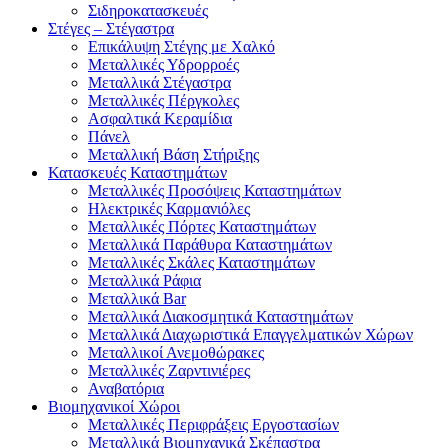
Σιδηροκατασκευές
Στέγες – Στέγαστρα
Επικάλυψη Στέγης με Χαλκό
Μεταλλικές Υδρορροές
Μεταλλικά Στέγαστρα
Μεταλλικές Πέργκολες
Ασφαλτικά Κεραμίδια
Πάνελ
Μεταλλική Βάση Στήριξης
Κατασκευές Καταστημάτων
Μεταλλικές Προσόψεις Καταστημάτων
Ηλεκτρικές Καρμανιόλες
Μεταλλικές Πόρτες Καταστημάτων
Μεταλλικά Παράθυρα Καταστημάτων
Μεταλλικές Σκάλες Καταστημάτων
Μεταλλικά Ράφια
Μεταλλικά Bar
Μεταλλικά Διακοσμητικά Καταστημάτων
Μεταλλικά Διαχωριστικά Επαγγελματικών Χώρων
Μεταλλικοί Ανεμοθώρακες
Μεταλλικές Ζαρντινιέρες
Αναβατόρια
Βιομηχανικοί Χώροι
Μεταλλικές Περιφράξεις Εργοστασίων
Μεταλλικά Βιομηχανικά Σκέπαστρα