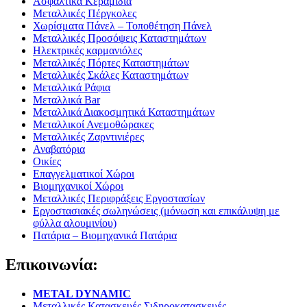
Ασφαλτικά Κεραμίδια
Μεταλλικές Πέργκολες
Χωρίσματα Πάνελ – Τοποθέτηση Πάνελ
Μεταλλικές Προσόψεις Καταστημάτων
Ηλεκτρικές καρμανιόλες
Μεταλλικές Πόρτες Καταστημάτων
Μεταλλικές Σκάλες Καταστημάτων
Μεταλλικά Ράφια
Μεταλλικά Bar
Μεταλλικά Διακοσμητικά Καταστημάτων
Μεταλλικοί Ανεμοθώρακες
Μεταλλικές Ζαρντινιέρες
Αναβατόρια
Οικίες
Επαγγελματικοί Χώροι
Βιομηχανικοί Χώροι
Μεταλλικές Περιφράξεις Εργοστασίων
Εργοστασιακές σωληνώσεις (μόνωση και επικάλυψη με
φύλλα αλουμινίου)
Πατάρια – Βιομηχανικά Πατάρια
Επικοινωνία:
METAL DYNAMIC
Μεταλλικές Κατασκευές Σιδηροκατασκευές