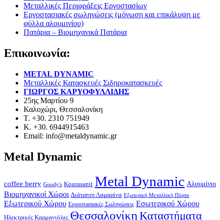
Μεταλλικές Περιφράξεις Εργοστασίων
Εργοστασιακές σωληνώσεις (μόνωση και επικάλυψη με
φύλλα αλουμινίου)
Πατάρια – Βιομηχανικά Πατάρια
Επικοινωνία:
METAL DYNAMIC
Μεταλλικές Κατασκευές Σιδηροκατασκευές
ΓΙΩΡΓΟΣ ΚΑΡΥΟΦΥΛΛΙΔΗΣ
25ης Μαρτίου 9
Καλοχώρι, Θεσσαλονίκη
Τ. +30. 2310 751949
Κ. +30. 6944915463
Email: info@metaldynamic.gr
Metal Dynamic
Metal Dynamic
coffee berry
Kourasanit
Αλουμίνιο
Goody's
Βιομηχανικοί Χώροι
Διάτρητη Λαμαρίνα
Εξωτερική Μεταλλική Πόρτα
Εξωτερικού Χώρου
Εσωτερικού Χώρου
Εργοστασιακές Σωληνώσεις
Θεσσαλονίκη
Καταστήματα
Ηλεκτρικές Καρμανιόλες