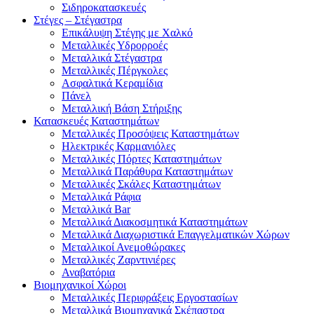
Σιδηροκατασκευές
Στέγες – Στέγαστρα
Επικάλυψη Στέγης με Χαλκό
Μεταλλικές Υδρορροές
Μεταλλικά Στέγαστρα
Μεταλλικές Πέργκολες
Ασφαλτικά Κεραμίδια
Πάνελ
Μεταλλική Βάση Στήριξης
Κατασκευές Καταστημάτων
Μεταλλικές Προσόψεις Καταστημάτων
Ηλεκτρικές Καρμανιόλες
Μεταλλικές Πόρτες Καταστημάτων
Μεταλλικά Παράθυρα Καταστημάτων
Μεταλλικές Σκάλες Καταστημάτων
Μεταλλικά Ράφια
Μεταλλικά Bar
Μεταλλικά Διακοσμητικά Καταστημάτων
Μεταλλικά Διαχωριστικά Επαγγελματικών Χώρων
Μεταλλικοί Ανεμοθώρακες
Μεταλλικές Ζαρντινιέρες
Αναβατόρια
Βιομηχανικοί Χώροι
Μεταλλικές Περιφράξεις Εργοστασίων
Μεταλλικά Βιομηχανικά Σκέπαστρα