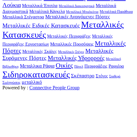
Λούκια
Μεταλλικά Έπιπλα
Μεταλλικά
Μεταλλικά Διακοσμητικά
Διαχωριστικά
Μεταλλικά Κάγκελα
Μεταλλικά Παράθυρα
Μεταλλικά Μπαλκόνια
Μεταλλικά Στέγαστρα
Μεταλλικές Ανοιγόμενες Πόρτες
Μεταλλικές
Μεταλλικές Ειδικές Κατασκευές
Κατασκευές
Μεταλλικές Περιφράξεις
Μεταλλικές
Μεταλλικές
Μεταλλικές Προσόψεις
Περιφράξεις Εργοστασίων
Πόρτες
Μεταλλικές
Μεταλλικές Σκάλες
Μεταλλικές Στέγες
Μεταλλικές Υδρορροές
Συρόμενες Πόρτες
Μεταλλική
Οικίες
Μεταλλικα Ράφια
Περιφράξεις
Ραφιέρα
Βιβλιοθήκη
Πάνελ
Σιδηροκατασκευές
Σκέπαστρο
Στέγες
Σταθερό
μεταλλικό
Σωληνώσεις
Powered by :
Connective People Group