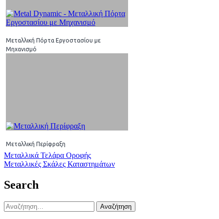
Μεταλλική Πόρτα Εργοστασίου με
Μηχανισμό
Μεταλλική Περίφραξη
Πλοήγηση
Μεταλλικά Τελάρα Οροφής
Μεταλλικές Σκάλες Καταστημάτων
άρθρων
Search
Αναζήτηση
για: