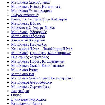
Μεταλλικά Διακοσμητικά
Μεταλλικές Ειδικές Κατασκευές
Μεταλλικά Υποστυλώματα
Σιδηροκατασκευές
Κοπές laser – Στράντζες – Κύλινδροι
Μεταλλικές Βάσεις
Επικάλυψη Στέγης με Χαλκό
Μεταλλικές Υδρορροές
Μεταλλικά Στέγαστρα
Ασφαλτικά Κεραμίδια
Μεταλλικές Πέργκολες
Χωρίσματα Πάνελ – Τοποθέτηση Πάνελ
Μεταλλικές Προσόψεις Καταστημάτων
Ηλεκτρικές καρμανιόλες
Μεταλλικές Πόρτες Καταστημάτων
Μεταλλικές Σκάλες Καταστημάτων
Μεταλλικά Ράφια
Μεταλλικά Bar
Μεταλλικά Διακοσμητικά Καταστημάτων
Μεταλλικοί Ανεμοθώρακες
Μεταλλικές Ζαρντινιέρες
Αναβατόρια
Οικίες
Επαγγελματικοί Χώροι
Βιομηχανικοί Χώροι