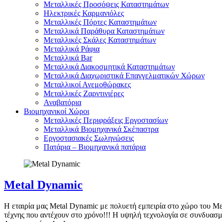
Μεταλλικές Προσόψεις Καταστημάτων
Ηλεκτρικές Καρμανιόλες
Μεταλλικές Πόρτες Καταστημάτων
Μεταλλικά Παράθυρα Καταστημάτων
Μεταλλικές Σκάλες Καταστημάτων
Μεταλλικά Ράφια
Μεταλλικά Bar
Μεταλλικά Διακοσμητικά Καταστημάτων
Μεταλλικά Διαχωριστικά Επαγγελματικών Χώρων
Μεταλλικοί Ανεμοθώρακες
Μεταλλικές Ζαρντινιέρες
Αναβατόρια
Βιομηχανικοί Χώροι
Μεταλλικές Περιφράξεις Εργοστασίων
Μεταλλικά Βιομηχανικά Σκέπαστρα
Εργοστασιακές Σωληνώσεις
Πατάρια – Βιομηχανικά πατάρια
Metal Dynamic
Η εταιρία μας Metal Dynamic με πολυετή εμπειρία στο χώρο του Μετ
τέχνης που αντέχουν στο χρόνο!!! Η υψηλή τεχνολογία σε συνδυασ