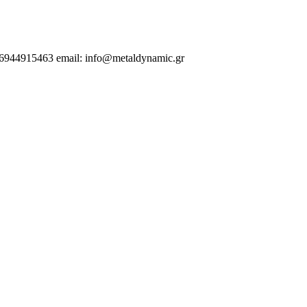
.6944915463 email: info@metaldynamic.gr
 | Αλεξανδρούπολη | Κομοτηνή | Βέροια | Ελλάδα | Λάρισα | Βόλος | Α
 Σιδηροκατασκευές | Θεσσαλονίκη |