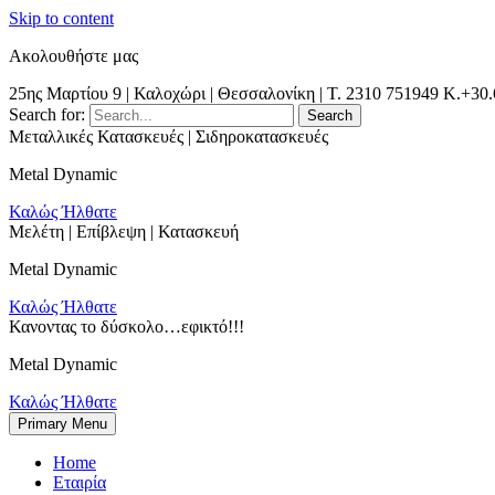
Skip to content
Ακολουθήστε μας
25ης Μαρτίου 9 | Καλοχώρι | Θεσσαλονίκη | Τ. 2310 751949 K.+30
Search for:
Μεταλλικές Κατασκευές | Σιδηροκατασκευές
Metal Dynamic
Καλώς Ήλθατε
Μελέτη | Επίβλεψη | Κατασκευή
Metal Dynamic
Καλώς Ήλθατε
Κανοντας το δύσκολο…εφικτό!!!
Metal Dynamic
Καλώς Ήλθατε
Primary Menu
Θεσσαλονίκη | Χαλκιδική | Κιλκίς | Καβάλα| Σέρρες | Δράμα | Ξάνθη
Metal Dynamic | Μεταλλικές Κατασκευές |
Home
Εταιρία