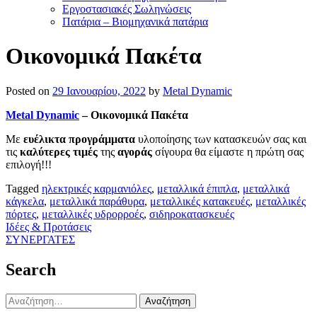
Εργοστασιακές Σωληνώσεις
Πατάρια – Βιομηχανικά πατάρια
Οικονομικά Πακέτα
Posted on
29 Ιανουαρίου, 2022
by
Metal Dynamic
Metal Dynamic
– Οικονομικά Πακέτα
Με
ευέλικτα προγράμματα
υλοποίησης των κατασκευών σας και
τις
καλύτερες τιμές
της
αγοράς
σίγουρα θα είμαστε η πρώτη σας
επιλογή!!!
Tagged
ηλεκτρικές καρμανιόλες
,
μεταλλικά έπιπλα
,
μεταλλικά
κάγκελα
,
μεταλλικά παράθυρα
,
μεταλλικές κατακευές
,
μεταλλικές
πόρτες
,
μεταλλικές υδρορροές
,
σιδηροκατασκευές
Πλοήγηση
Ιδέες & Προτάσεις
ΣΥΝΕΡΓΑΤΕΣ
άρθρων
Search
Αναζήτηση
για: