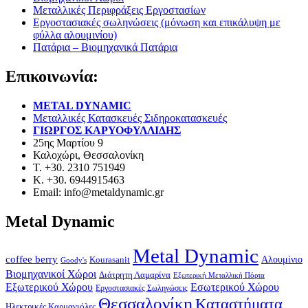
Μεταλλικές Περιφράξεις Εργοστασίων
Εργοστασιακές σωληνώσεις (μόνωση και επικάλυψη με
φύλλα αλουμινίου)
Πατάρια – Βιομηχανικά Πατάρια
Επικοινωνία:
METAL DYNAMIC
Μεταλλικές Κατασκευές Σιδηροκατασκευές
ΓΙΩΡΓΟΣ ΚΑΡΥΟΦΥΛΛΙΔΗΣ
25ης Μαρτίου 9
Καλοχώρι, Θεσσαλονίκη
Τ. +30. 2310 751949
Κ. +30. 6944915463
Email: info@metaldynamic.gr
Metal Dynamic
Metal Dynamic
coffee berry
Kourasanit
Αλουμίνιο
Goody's
Βιομηχανικοί Χώροι
Διάτρητη Λαμαρίνα
Εξωτερική Μεταλλική Πόρτα
Εξωτερικού Χώρου
Εσωτερικού Χώρου
Εργοστασιακές Σωληνώσεις
Θεσσαλονίκη
Καταστήματα
Ηλεκτρικές Καρμανιόλες