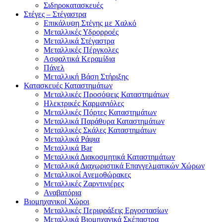
Σιδηροκατασκευές
Στέγες – Στέγαστρα
Επικάλυψη Στέγης με Χαλκό
Μεταλλικές Υδρορροές
Μεταλλικά Στέγαστρα
Μεταλλικές Πέργκολες
Ασφαλτικά Κεραμίδια
Πάνελ
Μεταλλική Βάση Στήριξης
Κατασκευές Καταστημάτων
Μεταλλικές Προσόψεις Καταστημάτων
Ηλεκτρικές Καρμανιόλες
Μεταλλικές Πόρτες Καταστημάτων
Μεταλλικά Παράθυρα Καταστημάτων
Μεταλλικές Σκάλες Καταστημάτων
Μεταλλικά Ράφια
Μεταλλικά Bar
Μεταλλικά Διακοσμητικά Καταστημάτων
Μεταλλικά Διαχωριστικά Επαγγελματικών Χώρων
Μεταλλικοί Ανεμοθώρακες
Μεταλλικές Ζαρντινιέρες
Αναβατόρια
Βιομηχανικοί Χώροι
Μεταλλικές Περιφράξεις Εργοστασίων
Μεταλλικά Βιομηχανικά Σκέπαστρα