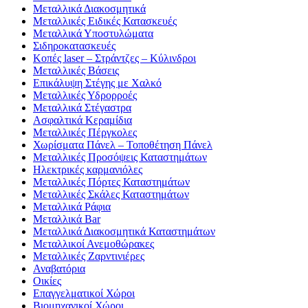
Μεταλλικά Διακοσμητικά
Μεταλλικές Ειδικές Κατασκευές
Μεταλλικά Υποστυλώματα
Σιδηροκατασκευές
Κοπές laser – Στράντζες – Κύλινδροι
Μεταλλικές Βάσεις
Επικάλυψη Στέγης με Χαλκό
Μεταλλικές Υδρορροές
Μεταλλικά Στέγαστρα
Ασφαλτικά Κεραμίδια
Μεταλλικές Πέργκολες
Χωρίσματα Πάνελ – Τοποθέτηση Πάνελ
Μεταλλικές Προσόψεις Καταστημάτων
Ηλεκτρικές καρμανιόλες
Μεταλλικές Πόρτες Καταστημάτων
Μεταλλικές Σκάλες Καταστημάτων
Μεταλλικά Ράφια
Μεταλλικά Bar
Μεταλλικά Διακοσμητικά Καταστημάτων
Μεταλλικοί Ανεμοθώρακες
Μεταλλικές Ζαρντινιέρες
Αναβατόρια
Οικίες
Επαγγελματικοί Χώροι
Βιομηχανικοί Χώροι