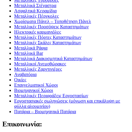
Μεταλλικές Υδρορροές
Μεταλλικά Στέγαστρα
Ασφαλτικά Κεραμίδια
Μεταλλικές Πέργκολες
Χωρίσματα Πάνελ – Τοποθέτηση Πάνελ
Μεταλλικές Προσόψεις Καταστημάτων
Ηλεκτρικές καρμανιόλες
Μεταλλικές Πόρτες Καταστημάτων
Μεταλλικές Σκάλες Καταστημάτων
Μεταλλικά Ράφια
Μεταλλικά Bar
Μεταλλικά Διακοσμητικά Καταστημάτων
Μεταλλικοί Ανεμοθώρακες
Μεταλλικές Ζαρντινιέρες
Αναβατόρια
Οικίες
Επαγγελματικοί Χώροι
Βιομηχανικοί Χώροι
Μεταλλικές Περιφράξεις Εργοστασίων
Εργοστασιακές σωληνώσεις (μόνωση και επικάλυψη με
φύλλα αλουμινίου)
Πατάρια – Βιομηχανικά Πατάρια
Επικοινωνία: