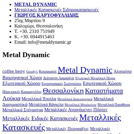
METAL DYNAMIC
Μεταλλικές Κατασκευές Σιδηροκατασκευές
ΓΙΩΡΓΟΣ ΚΑΡΥΟΦΥΛΛΙΔΗΣ
25ης Μαρτίου 9
Καλοχώρι, Θεσσαλονίκη
Τ. +30. 2310 751949
Κ. +30. 6944915463
Email: info@metaldynamic.gr
Metal Dynamic
Metal Dynamic
coffee berry
Kourasanit
Αλουμίνιο
Goody's
Βιομηχανικοί Χώροι
Διάτρητη Λαμαρίνα
Εξωτερική Μεταλλική Πόρτα
Εξωτερικού Χώρου
Εσωτερικού Χώρου
Εργοστασιακές Σωληνώσεις
Θεσσαλονίκη
Καταστήματα
Ηλεκτρικές Καρμανιόλες
Λούκια
Μεταλλικά Έπιπλα
Μεταλλικά
Μεταλλικά Διακοσμητικά
Διαχωριστικά
Μεταλλικά Κάγκελα
Μεταλλικά Παράθυρα
Μεταλλικά Μπαλκόνια
Μεταλλικά Στέγαστρα
Μεταλλικές Ανοιγόμενες Πόρτες
Μεταλλικές
Μεταλλικές Ειδικές Κατασκευές
Κατασκευές
Μεταλλικές Περιφράξεις
Μεταλλικές