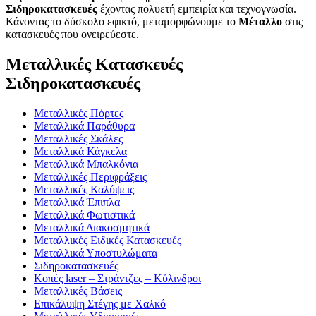
Σιδηροκατασκευές
έχοντας πολυετή εμπειρία και τεχνογνωσία.
Κάνοντας το δύσκολο εφικτό, μεταμορφώνουμε το
Μέταλλο
στις
κατασκευές που ονειρεύεστε.
Μεταλλικές Κατασκευές
Σιδηροκατασκευές
Μεταλλικές Πόρτες
Μεταλλικά Παράθυρα
Μεταλλικές Σκάλες
Μεταλλικά Κάγκελα
Μεταλλικά Μπαλκόνια
Μεταλλικές Περιφράξεις
Μεταλλικές Καλύψεις
Μεταλλικά Έπιπλα
Μεταλλικά Φωτιστικά
Μεταλλικά Διακοσμητικά
Μεταλλικές Ειδικές Κατασκευές
Μεταλλικά Υποστυλώματα
Σιδηροκατασκευές
Κοπές laser – Στράντζες – Κύλινδροι
Μεταλλικές Βάσεις
Επικάλυψη Στέγης με Χαλκό