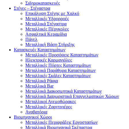
Σιδηροκατασκευές
Στέγες – Στέγαστρα
Επικάλυψη Στέγης με Χαλκό
Μεταλλικές Υδρορροές
Μεταλλικά Στέγαστρα
Μεταλλικές Πέργκολες
Ασφαλτικά Κεραμίδια
Πάνελ
Μεταλλική Βάση Στήριξης
Κατασκευές Καταστημάτων
Μεταλλικές Προσόψεις Καταστημάτων
Ηλεκτρικές Καρμανιόλες
Μεταλλικές Πόρτες Καταστημάτων
Μεταλλικά Παράθυρα Καταστημάτων
Μεταλλικές Σκάλες Καταστημάτων
Μεταλλικά Ράφια
Μεταλλικά Bar
Μεταλλικά Διακοσμητικά Καταστημάτων
Μεταλλικά Διαχωριστικά Επαγγελματικών Χώρων
Μεταλλικοί Ανεμοθώρακες
Μεταλλικές Ζαρντινιέρες
Αναβατόρια
Βιομηχανικοί Χώροι
Μεταλλικές Περιφράξεις Εργοστασίων
Μεταλλικά Βιομηχανικά Σκέπαστρα