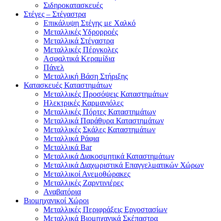
Σιδηροκατασκευές
Στέγες – Στέγαστρα
Επικάλυψη Στέγης με Χαλκό
Μεταλλικές Υδρορροές
Μεταλλικά Στέγαστρα
Μεταλλικές Πέργκολες
Ασφαλτικά Κεραμίδια
Πάνελ
Μεταλλική Βάση Στήριξης
Κατασκευές Καταστημάτων
Μεταλλικές Προσόψεις Καταστημάτων
Ηλεκτρικές Καρμανιόλες
Μεταλλικές Πόρτες Καταστημάτων
Μεταλλικά Παράθυρα Καταστημάτων
Μεταλλικές Σκάλες Καταστημάτων
Μεταλλικά Ράφια
Μεταλλικά Bar
Μεταλλικά Διακοσμητικά Καταστημάτων
Μεταλλικά Διαχωριστικά Επαγγελματικών Χώρων
Μεταλλικοί Ανεμοθώρακες
Μεταλλικές Ζαρντινιέρες
Αναβατόρια
Βιομηχανικοί Χώροι
Μεταλλικές Περιφράξεις Εργοστασίων
Μεταλλικά Βιομηχανικά Σκέπαστρα