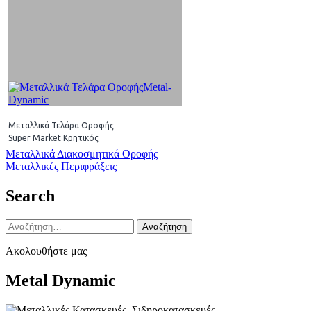
Μεταλλικά Τελάρα Οροφής
Super Market Κρητικός
Πλοήγηση
Μεταλλικά Διακοσμητικά Οροφής
Μεταλλικές Περιφράξεις
άρθρων
Search
Αναζήτηση
για:
Ακολουθήστε μας
Metal Dynamic