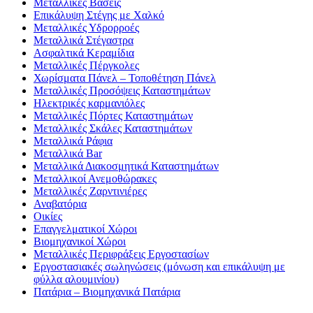
Μεταλλικές Βάσεις
Επικάλυψη Στέγης με Χαλκό
Μεταλλικές Υδρορροές
Μεταλλικά Στέγαστρα
Ασφαλτικά Κεραμίδια
Μεταλλικές Πέργκολες
Χωρίσματα Πάνελ – Τοποθέτηση Πάνελ
Μεταλλικές Προσόψεις Καταστημάτων
Ηλεκτρικές καρμανιόλες
Μεταλλικές Πόρτες Καταστημάτων
Μεταλλικές Σκάλες Καταστημάτων
Μεταλλικά Ράφια
Μεταλλικά Bar
Μεταλλικά Διακοσμητικά Καταστημάτων
Μεταλλικοί Ανεμοθώρακες
Μεταλλικές Ζαρντινιέρες
Αναβατόρια
Οικίες
Επαγγελματικοί Χώροι
Βιομηχανικοί Χώροι
Μεταλλικές Περιφράξεις Εργοστασίων
Εργοστασιακές σωληνώσεις (μόνωση και επικάλυψη με
φύλλα αλουμινίου)
Πατάρια – Βιομηχανικά Πατάρια