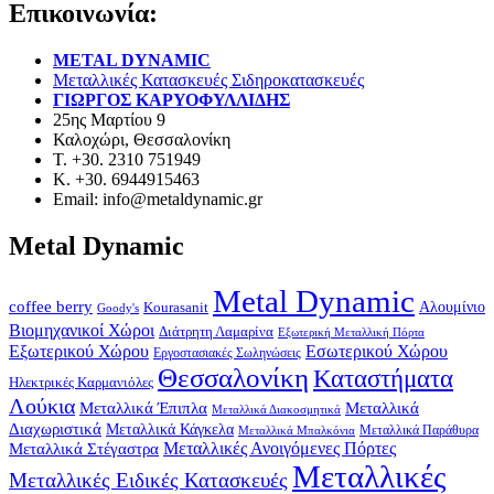
Επικοινωνία:
METAL DYNAMIC
Μεταλλικές Κατασκευές Σιδηροκατασκευές
ΓΙΩΡΓΟΣ ΚΑΡΥΟΦΥΛΛΙΔΗΣ
25ης Μαρτίου 9
Καλοχώρι, Θεσσαλονίκη
Τ. +30. 2310 751949
Κ. +30. 6944915463
Email: info@metaldynamic.gr
Metal Dynamic
Metal Dynamic
coffee berry
Kourasanit
Αλουμίνιο
Goody's
Βιομηχανικοί Χώροι
Διάτρητη Λαμαρίνα
Εξωτερική Μεταλλική Πόρτα
Εξωτερικού Χώρου
Εσωτερικού Χώρου
Εργοστασιακές Σωληνώσεις
Θεσσαλονίκη
Καταστήματα
Ηλεκτρικές Καρμανιόλες
Λούκια
Μεταλλικά Έπιπλα
Μεταλλικά
Μεταλλικά Διακοσμητικά
Διαχωριστικά
Μεταλλικά Κάγκελα
Μεταλλικά Παράθυρα
Μεταλλικά Μπαλκόνια
Μεταλλικά Στέγαστρα
Μεταλλικές Ανοιγόμενες Πόρτες
Μεταλλικές
Μεταλλικές Ειδικές Κατασκευές