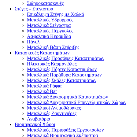
Σιδηροκατασκευές
Στέγες – Στέγαστρα
Επικάλυψη Στέγης με Χαλκό
Μεταλλικές Υδρορροές
Μεταλλικά Στέγαστρα
Μεταλλικές Πέργκολες
Ασφαλτικά Κεραμίδια
Πάνελ
Μεταλλική Βάση Στήριξης
Κατασκευές Καταστημάτων
Μεταλλικές Προσόψεις Καταστημάτων
Ηλεκτρικές Καρμανιόλες
Μεταλλικές Πόρτες Καταστημάτων
Μεταλλικά Παράθυρα Καταστημάτων
Μεταλλικές Σκάλες Καταστημάτων
Μεταλλικά Ράφια
Μεταλλικά Bar
Μεταλλικά Διακοσμητικά Καταστημάτων
Μεταλλικά Διαχωριστικά Επαγγελματικών Χώρων
Μεταλλικοί Ανεμοθώρακες
Μεταλλικές Ζαρντινιέρες
Αναβατόρια
Βιομηχανικοί Χώροι
Μεταλλικές Περιφράξεις Εργοστασίων
Μεταλλικά Βιομηχανικά Σκέπαστρα