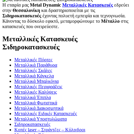
Η εταιρία μας
Metal Dynamic
Μεταλλικές Κατασκευές
εδρεύει
στην
Θεσσαλονίκη
και δραστηριοποιείται με τις
Σιδηροκατασκευές
έχοντας πολυετή εμπειρία και τεχνογνωσία.
Κάνοντας το δύσκολο εφικτό, μεταμορφώνουμε το
Μέταλλο
στις
κατασκευές που ονειρεύεστε.
Μεταλλικές Κατασκευές
Σιδηροκατασκευές
Μεταλλικές Πόρτες
Μεταλλικά Παράθυρα
Μεταλλικές Σκάλες
Μεταλλικά Κάγκελα
Μεταλλικά Μπαλκόνια
Μεταλλικές Περιφράξεις
Μεταλλικές Καλύψεις
Μεταλλικά Έπιπλα
Μεταλλικά Φωτιστικά
Μεταλλικά Διακοσμητικά
Μεταλλικές Ειδικές Κατασκευές
Μεταλλικά Υποστυλώματα
Σιδηροκατασκευές
Κοπές laser – Στράντζες – Κύλινδροι