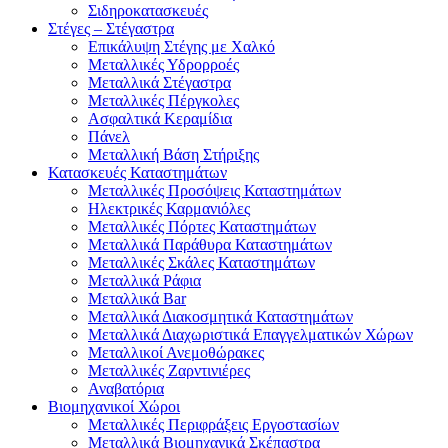
Σιδηροκατασκευές
Στέγες – Στέγαστρα
Επικάλυψη Στέγης με Χαλκό
Μεταλλικές Υδρορροές
Μεταλλικά Στέγαστρα
Μεταλλικές Πέργκολες
Ασφαλτικά Κεραμίδια
Πάνελ
Μεταλλική Βάση Στήριξης
Κατασκευές Καταστημάτων
Μεταλλικές Προσόψεις Καταστημάτων
Ηλεκτρικές Καρμανιόλες
Μεταλλικές Πόρτες Καταστημάτων
Μεταλλικά Παράθυρα Καταστημάτων
Μεταλλικές Σκάλες Καταστημάτων
Μεταλλικά Ράφια
Μεταλλικά Bar
Μεταλλικά Διακοσμητικά Καταστημάτων
Μεταλλικά Διαχωριστικά Επαγγελματικών Χώρων
Μεταλλικοί Ανεμοθώρακες
Μεταλλικές Ζαρντινιέρες
Αναβατόρια
Βιομηχανικοί Χώροι
Μεταλλικές Περιφράξεις Εργοστασίων
Μεταλλικά Βιομηχανικά Σκέπαστρα