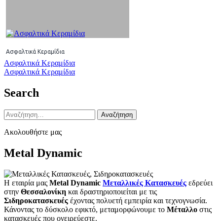
Ασφαλτικά Κεραμίδια
Πλοήγηση
Ασφαλτικά Κεραμίδια
Ασφαλτικά Κεραμίδια
άρθρων
Search
Αναζήτηση
για:
Ακολουθήστε μας
Metal Dynamic
Η εταιρία μας
Metal Dynamic
Μεταλλικές Κατασκευές
εδρεύει
στην
Θεσσαλονίκη
και δραστηριοποιείται με τις
Σιδηροκατασκευές
έχοντας πολυετή εμπειρία και τεχνογνωσία.
Κάνοντας το δύσκολο εφικτό, μεταμορφώνουμε το
Μέταλλο
στις
κατασκευές που ονειρεύεστε.