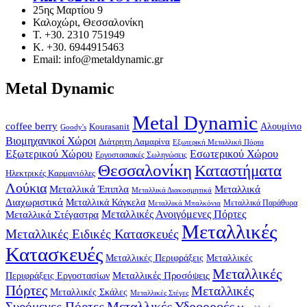
25ης Μαρτίου 9
Καλοχώρι, Θεσσαλονίκη
Τ. +30. 2310 751949
Κ. +30. 6944915463
Email: info@metaldynamic.gr
Metal Dynamic
Metal Dynamic
coffee berry
Kourasanit
Αλουμίνιο
Goody's
Βιομηχανικοί Χώροι
Διάτρητη Λαμαρίνα
Εξωτερική Μεταλλική Πόρτα
Εξωτερικού Χώρου
Εσωτερικού Χώρου
Εργοστασιακές Σωληνώσεις
Θεσσαλονίκη
Καταστήματα
Ηλεκτρικές Καρμανιόλες
Λούκια
Μεταλλικά Έπιπλα
Μεταλλικά
Μεταλλικά Διακοσμητικά
Διαχωριστικά
Μεταλλικά Κάγκελα
Μεταλλικά Παράθυρα
Μεταλλικά Μπαλκόνια
Μεταλλικά Στέγαστρα
Μεταλλικές Ανοιγόμενες Πόρτες
Μεταλλικές
Μεταλλικές Ειδικές Κατασκευές
Κατασκευές
Μεταλλικές Περιφράξεις
Μεταλλικές
Μεταλλικές
Μεταλλικές Προσόψεις
Περιφράξεις Εργοστασίων
Πόρτες
Μεταλλικές
Μεταλλικές Σκάλες
Μεταλλικές Στέγες
Μεταλλικές Υδρορροές
Συρόμενες Πόρτες