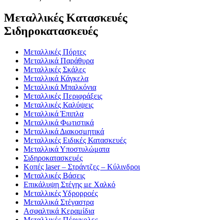
Μεταλλικές Κατασκευές
Σιδηροκατασκευές
Μεταλλικές Πόρτες
Μεταλλικά Παράθυρα
Μεταλλικές Σκάλες
Μεταλλικά Κάγκελα
Μεταλλικά Μπαλκόνια
Μεταλλικές Περιφράξεις
Μεταλλικές Καλύψεις
Μεταλλικά Έπιπλα
Μεταλλικά Φωτιστικά
Μεταλλικά Διακοσμητικά
Μεταλλικές Ειδικές Κατασκευές
Μεταλλικά Υποστυλώματα
Σιδηροκατασκευές
Κοπές laser – Στράντζες – Κύλινδροι
Μεταλλικές Βάσεις
Επικάλυψη Στέγης με Χαλκό
Μεταλλικές Υδρορροές
Μεταλλικά Στέγαστρα
Ασφαλτικά Κεραμίδια
Μεταλλικές Πέργκολες