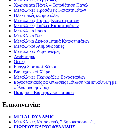
Χωρίσματα Πάνελ – Τοποθέτηση Πάνελ
Μεταλλικές Προσόψεις Καταστημάτων
Ηλεκτρικές καρμανιόλες
Μεταλλικές Πόρτες Καταστημάτων
Μεταλλικές Σκάλες Καταστημάτων
Μεταλλικά Ράφια
Μεταλλικά Bar
Μεταλλικά Διακοσμητικά Καταστημάτων
Μεταλλικοί Ανεμοθώρακες
Μεταλλικές Ζαρντινιέρες
Αναβατόρια
Οικίες
Επαγγελματικοί Χώροι
Βιομηχανικοί Χώροι
Μεταλλικές Περιφράξεις Εργοστασίων
Εργοστασιακές σωληνώσεις (μόνωση και επικάλυψη με
φύλλα αλουμινίου)
Πατάρια – Βιομηχανικά Πατάρια
Επικοινωνία:
METAL DYNAMIC
Μεταλλικές Κατασκευές Σιδηροκατασκευές
ΓΙΩΡΓΟΣ ΚΑΡΥΟΦΥΛΛΙΔΗΣ