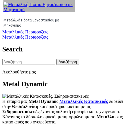
Μεταλλική Πόρτα Εργοστασίου με
Μηχανισμό
Πλοήγηση
Μεταλλικές Περιφράξεις
Μεταλλικές Περιφράξεις
άρθρων
Search
Αναζήτηση
για:
Ακολουθήστε μας
Metal Dynamic
Η εταιρία μας
Metal Dynamic
Μεταλλικές Κατασκευές
εδρεύει
στην
Θεσσαλονίκη
και δραστηριοποιείται με τις
Σιδηροκατασκευές
έχοντας πολυετή εμπειρία και τεχνογνωσία.
Κάνοντας το δύσκολο εφικτό, μεταμορφώνουμε το
Μέταλλο
στις
κατασκευές που ονειρεύεστε.