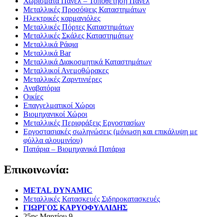
Χωρίσματα Πάνελ – Τοποθέτηση Πάνελ
Μεταλλικές Προσόψεις Καταστημάτων
Ηλεκτρικές καρμανιόλες
Μεταλλικές Πόρτες Καταστημάτων
Μεταλλικές Σκάλες Καταστημάτων
Μεταλλικά Ράφια
Μεταλλικά Bar
Μεταλλικά Διακοσμητικά Καταστημάτων
Μεταλλικοί Ανεμοθώρακες
Μεταλλικές Ζαρντινιέρες
Αναβατόρια
Οικίες
Επαγγελματικοί Χώροι
Βιομηχανικοί Χώροι
Μεταλλικές Περιφράξεις Εργοστασίων
Εργοστασιακές σωληνώσεις (μόνωση και επικάλυψη με
φύλλα αλουμινίου)
Πατάρια – Βιομηχανικά Πατάρια
Επικοινωνία:
METAL DYNAMIC
Μεταλλικές Κατασκευές Σιδηροκατασκευές
ΓΙΩΡΓΟΣ ΚΑΡΥΟΦΥΛΛΙΔΗΣ
25ης Μαρτίου 9