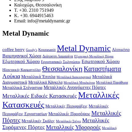
Καλοχώρι, Θεσσαλονίκη
Τ. +30. 2310 751949
Κ. +30. 6944915463
Email: info@metaldynamic.gr
Metal Dynamic
Metal Dynamic
coffee berry
Kourasanit
Αλουμίνιο
Goody's
Βιομηχανικοί Χώροι
Διάτρητη Λαμαρίνα
Εξωτερική Μεταλλική Πόρτα
Εξωτερικού Χώρου
Εσωτερικού Χώρου
Εργοστασιακές Σωληνώσεις
Θεσσαλονίκη
Καταστήματα
Ηλεκτρικές Καρμανιόλες
Λούκια
Μεταλλικά Έπιπλα
Μεταλλικά
Μεταλλικά Διακοσμητικά
Διαχωριστικά
Μεταλλικά Κάγκελα
Μεταλλικά Παράθυρα
Μεταλλικά Μπαλκόνια
Μεταλλικά Στέγαστρα
Μεταλλικές Ανοιγόμενες Πόρτες
Μεταλλικές
Μεταλλικές Ειδικές Κατασκευές
Κατασκευές
Μεταλλικές Περιφράξεις
Μεταλλικές
Μεταλλικές
Μεταλλικές Προσόψεις
Περιφράξεις Εργοστασίων
Πόρτες
Μεταλλικές
Μεταλλικές Σκάλες
Μεταλλικές Στέγες
Μεταλλικές Υδρορροές
Συρόμενες Πόρτες
Μεταλλική