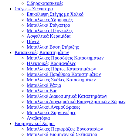
Σιδηροκατασκευές
Στέγες – Στέγαστρα
Επικάλυψη Στέγης με Χαλκό
Μεταλλικές Υδρορροές
Μεταλλικά Στέγαστρα
Μεταλλικές Πέργκολες
Ασφαλτικά Κεραμίδια
Πάνελ
Μεταλλική Βάση Στήριξης
Κατασκευές Καταστημάτων
Μεταλλικές Προσόψεις Καταστημάτων
Ηλεκτρικές Καρμανιόλες
Μεταλλικές Πόρτες Καταστημάτων
Μεταλλικά Παράθυρα Καταστημάτων
Μεταλλικές Σκάλες Καταστημάτων
Μεταλλικά Ράφια
Μεταλλικά Bar
Μεταλλικά Διακοσμητικά Καταστημάτων
Μεταλλικά Διαχωριστικά Επαγγελματικών Χώρων
Μεταλλικοί Ανεμοθώρακες
Μεταλλικές Ζαρντινιέρες
Αναβατόρια
Βιομηχανικοί Χώροι
Μεταλλικές Περιφράξεις Εργοστασίων
Μεταλλικά Βιομηχανικά Σκέπαστρα