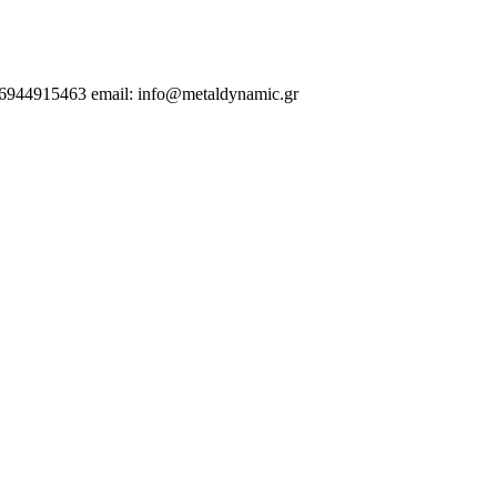
.6944915463 email: info@metaldynamic.gr
 | Αλεξανδρούπολη | Κομοτηνή | Βέροια | Ελλάδα | Λάρισα | Βόλος | Α
 Σιδηροκατασκευές | Θεσσαλονίκη |