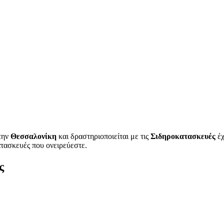
την
Θεσσαλονίκη
και δραστηριοποιείται με τις
Σιδηροκατασκευές
έχ
ατασκευές που ονειρεύεστε.
ς