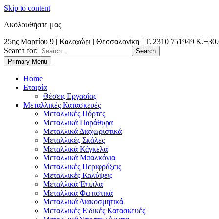
Skip to content
Ακολουθήστε μας
25ης Μαρτίου 9 | Καλοχώρι | Θεσσαλονίκη | Τ. 2310 751949 K.+30
Search for:
Primary Menu
Θεσσαλονίκη | Χαλκιδική | Κιλκίς | Καβάλα| Σέρρες | Δράμα | Ξάνθη
Metal Dynamic | Μεταλλικές Κατασκευές |
Home
Εταιρία
Θέσεις Εργασίας
Μεταλλικές Κατασκευές
Μεταλλικές Πόρτες
Μεταλλικά Παράθυρα
Μεταλλικά Διαχωριστικά
Μεταλλικές Σκάλες
Μεταλλικά Κάγκελα
Μεταλλικά Μπαλκόνια
Μεταλλικές Περιφράξεις
Μεταλλικές Καλύψεις
Μεταλλικά Έπιπλα
Μεταλλικά Φωτιστικά
Μεταλλικά Διακοσμητικά
Μεταλλικές Ειδικές Κατασκευές