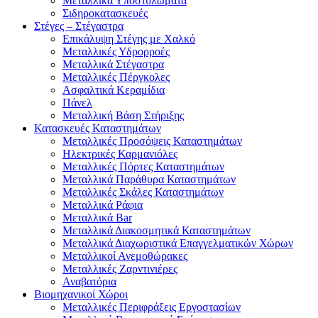
Μεταλλικά Υποστυλώματα
Σιδηροκατασκευές
Στέγες – Στέγαστρα
Επικάλυψη Στέγης με Χαλκό
Μεταλλικές Υδρορροές
Μεταλλικά Στέγαστρα
Μεταλλικές Πέργκολες
Ασφαλτικά Κεραμίδια
Πάνελ
Μεταλλική Βάση Στήριξης
Κατασκευές Καταστημάτων
Μεταλλικές Προσόψεις Καταστημάτων
Ηλεκτρικές Καρμανιόλες
Μεταλλικές Πόρτες Καταστημάτων
Μεταλλικά Παράθυρα Καταστημάτων
Μεταλλικές Σκάλες Καταστημάτων
Μεταλλικά Ράφια
Μεταλλικά Bar
Μεταλλικά Διακοσμητικά Καταστημάτων
Μεταλλικά Διαχωριστικά Επαγγελματικών Χώρων
Μεταλλικοί Ανεμοθώρακες
Μεταλλικές Ζαρντινιέρες
Αναβατόρια
Βιομηχανικοί Χώροι
Μεταλλικές Περιφράξεις Εργοστασίων