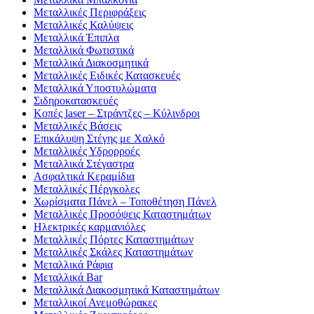
Μεταλλικές Περιφράξεις
Μεταλλικές Καλύψεις
Μεταλλικά Έπιπλα
Μεταλλικά Φωτιστικά
Μεταλλικά Διακοσμητικά
Μεταλλικές Ειδικές Κατασκευές
Μεταλλικά Υποστυλώματα
Σιδηροκατασκευές
Κοπές laser – Στράντζες – Κύλινδροι
Μεταλλικές Βάσεις
Επικάλυψη Στέγης με Χαλκό
Μεταλλικές Υδρορροές
Μεταλλικά Στέγαστρα
Ασφαλτικά Κεραμίδια
Μεταλλικές Πέργκολες
Χωρίσματα Πάνελ – Τοποθέτηση Πάνελ
Μεταλλικές Προσόψεις Καταστημάτων
Ηλεκτρικές καρμανιόλες
Μεταλλικές Πόρτες Καταστημάτων
Μεταλλικές Σκάλες Καταστημάτων
Μεταλλικά Ράφια
Μεταλλικά Bar
Μεταλλικά Διακοσμητικά Καταστημάτων
Μεταλλικοί Ανεμοθώρακες