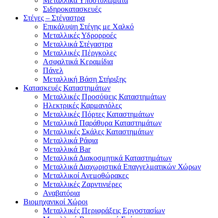
Μεταλλικά Υποστυλώματα
Σιδηροκατασκευές
Στέγες – Στέγαστρα
Επικάλυψη Στέγης με Χαλκό
Μεταλλικές Υδρορροές
Μεταλλικά Στέγαστρα
Μεταλλικές Πέργκολες
Ασφαλτικά Κεραμίδια
Πάνελ
Μεταλλική Βάση Στήριξης
Κατασκευές Καταστημάτων
Μεταλλικές Προσόψεις Καταστημάτων
Ηλεκτρικές Καρμανιόλες
Μεταλλικές Πόρτες Καταστημάτων
Μεταλλικά Παράθυρα Καταστημάτων
Μεταλλικές Σκάλες Καταστημάτων
Μεταλλικά Ράφια
Μεταλλικά Bar
Μεταλλικά Διακοσμητικά Καταστημάτων
Μεταλλικά Διαχωριστικά Επαγγελματικών Χώρων
Μεταλλικοί Ανεμοθώρακες
Μεταλλικές Ζαρντινιέρες
Αναβατόρια
Βιομηχανικοί Χώροι
Μεταλλικές Περιφράξεις Εργοστασίων