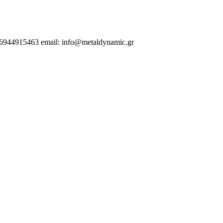
.6944915463 email: info@metaldynamic.gr
 | Αλεξανδρούπολη | Κομοτηνή | Βέροια | Ελλάδα | Λάρισα | Βόλος | Α
 Σιδηροκατασκευές | Θεσσαλονίκη |