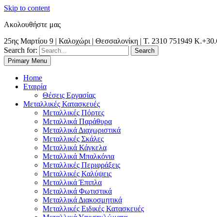
Skip to content
Ακολουθήστε μας
25ης Μαρτίου 9 | Καλοχώρι | Θεσσαλονίκη | Τ. 2310 751949 K.+30
Search for:
Primary Menu
Θεσσαλονίκη | Χαλκιδική | Κιλκίς | Καβάλα| Σέρρες | Δράμα | Ξάνθη
Metal Dynamic | Μεταλλικές Κατασκευές |
Home
Εταιρία
Θέσεις Εργασίας
Μεταλλικές Κατασκευές
Μεταλλικές Πόρτες
Μεταλλικά Παράθυρα
Μεταλλικά Διαχωριστικά
Μεταλλικές Σκάλες
Μεταλλικά Κάγκελα
Μεταλλικά Μπαλκόνια
Μεταλλικές Περιφράξεις
Μεταλλικές Καλύψεις
Μεταλλικά Έπιπλα
Μεταλλικά Φωτιστικά
Μεταλλικά Διακοσμητικά
Μεταλλικές Ειδικές Κατασκευές