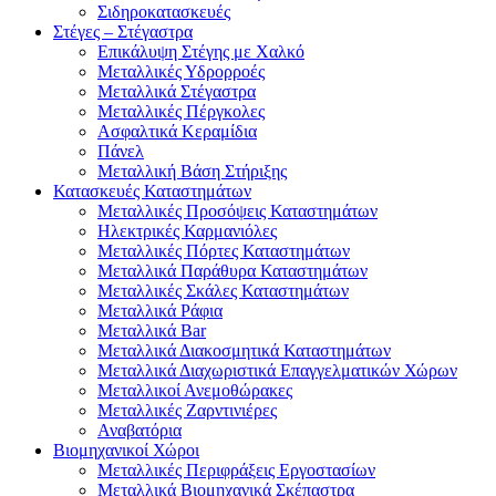
Σιδηροκατασκευές
Στέγες – Στέγαστρα
Επικάλυψη Στέγης με Χαλκό
Μεταλλικές Υδρορροές
Μεταλλικά Στέγαστρα
Μεταλλικές Πέργκολες
Ασφαλτικά Κεραμίδια
Πάνελ
Μεταλλική Βάση Στήριξης
Κατασκευές Καταστημάτων
Μεταλλικές Προσόψεις Καταστημάτων
Ηλεκτρικές Καρμανιόλες
Μεταλλικές Πόρτες Καταστημάτων
Μεταλλικά Παράθυρα Καταστημάτων
Μεταλλικές Σκάλες Καταστημάτων
Μεταλλικά Ράφια
Μεταλλικά Bar
Μεταλλικά Διακοσμητικά Καταστημάτων
Μεταλλικά Διαχωριστικά Επαγγελματικών Χώρων
Μεταλλικοί Ανεμοθώρακες
Μεταλλικές Ζαρντινιέρες
Αναβατόρια
Βιομηχανικοί Χώροι
Μεταλλικές Περιφράξεις Εργοστασίων
Μεταλλικά Βιομηχανικά Σκέπαστρα