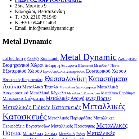
ΓΙΩΡΓΟΣ ΚΑΡΥΟΦΥΛΛΙΔΗΣ
25ης Μαρτίου 9
Καλοχώρι, Θεσσαλονίκη
Τ. +30. 2310 751949
Κ. +30. 6944915463
Email: info@metaldynamic.gr
Metal Dynamic
Metal Dynamic
coffee berry
Kourasanit
Αλουμίνιο
Goody's
Βιομηχανικοί Χώροι
Διάτρητη Λαμαρίνα
Εξωτερική Μεταλλική Πόρτα
Εξωτερικού Χώρου
Εσωτερικού Χώρου
Εργοστασιακές Σωληνώσεις
Θεσσαλονίκη
Καταστήματα
Ηλεκτρικές Καρμανιόλες
Λούκια
Μεταλλικά Έπιπλα
Μεταλλικά
Μεταλλικά Διακοσμητικά
Διαχωριστικά
Μεταλλικά Κάγκελα
Μεταλλικά Παράθυρα
Μεταλλικά Μπαλκόνια
Μεταλλικά Στέγαστρα
Μεταλλικές Ανοιγόμενες Πόρτες
Μεταλλικές
Μεταλλικές Ειδικές Κατασκευές
Κατασκευές
Μεταλλικές Περιφράξεις
Μεταλλικές
Μεταλλικές
Μεταλλικές Προσόψεις
Περιφράξεις Εργοστασίων
Πόρτες
Μεταλλικές
Μεταλλικές Σκάλες
Μεταλλικές Στέγες