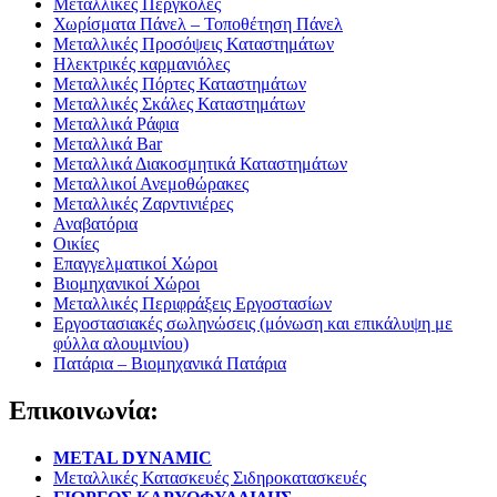
Μεταλλικές Πέργκολες
Χωρίσματα Πάνελ – Τοποθέτηση Πάνελ
Μεταλλικές Προσόψεις Καταστημάτων
Ηλεκτρικές καρμανιόλες
Μεταλλικές Πόρτες Καταστημάτων
Μεταλλικές Σκάλες Καταστημάτων
Μεταλλικά Ράφια
Μεταλλικά Bar
Μεταλλικά Διακοσμητικά Καταστημάτων
Μεταλλικοί Ανεμοθώρακες
Μεταλλικές Ζαρντινιέρες
Αναβατόρια
Οικίες
Επαγγελματικοί Χώροι
Βιομηχανικοί Χώροι
Μεταλλικές Περιφράξεις Εργοστασίων
Εργοστασιακές σωληνώσεις (μόνωση και επικάλυψη με
φύλλα αλουμινίου)
Πατάρια – Βιομηχανικά Πατάρια
Επικοινωνία:
METAL DYNAMIC
Μεταλλικές Κατασκευές Σιδηροκατασκευές