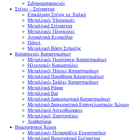
Σιδηροκατασκευές
Στέγες – Στέγαστρα
Επικάλυψη Στέγης με Χαλκό
Μεταλλικές Υδρορροές
Μεταλλικά Στέγαστρα
Μεταλλικές Πέργκολες
Ασφαλτικά Κεραμίδια
Πάνελ
Μεταλλική Βάση Στήριξης
Κατασκευές Καταστημάτων
Μεταλλικές Προσόψεις Καταστημάτων
Ηλεκτρικές Καρμανιόλες
Μεταλλικές Πόρτες Καταστημάτων
Μεταλλικά Παράθυρα Καταστημάτων
Μεταλλικές Σκάλες Καταστημάτων
Μεταλλικά Ράφια
Μεταλλικά Bar
Μεταλλικά Διακοσμητικά Καταστημάτων
Μεταλλικά Διαχωριστικά Επαγγελματικών Χώρων
Μεταλλικοί Ανεμοθώρακες
Μεταλλικές Ζαρντινιέρες
Αναβατόρια
Βιομηχανικοί Χώροι
Μεταλλικές Περιφράξεις Εργοστασίων
Μεταλλικά Βιομηχανικά Σκέπαστρα