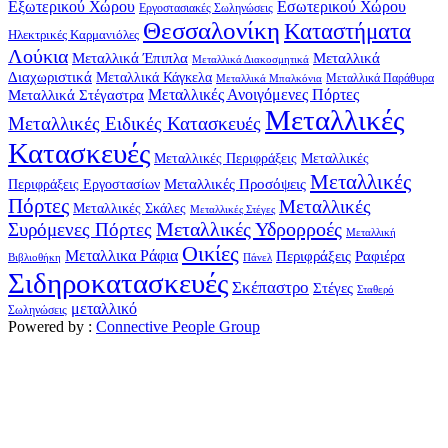
Εξωτερικού Χώρου
Εσωτερικού Χώρου
Εργοστασιακές Σωληνώσεις
Θεσσαλονίκη
Καταστήματα
Ηλεκτρικές Καρμανιόλες
Λούκια
Μεταλλικά Έπιπλα
Μεταλλικά
Μεταλλικά Διακοσμητικά
Διαχωριστικά
Μεταλλικά Κάγκελα
Μεταλλικά Παράθυρα
Μεταλλικά Μπαλκόνια
Μεταλλικά Στέγαστρα
Μεταλλικές Ανοιγόμενες Πόρτες
Μεταλλικές
Μεταλλικές Ειδικές Κατασκευές
Κατασκευές
Μεταλλικές Περιφράξεις
Μεταλλικές
Μεταλλικές
Μεταλλικές Προσόψεις
Περιφράξεις Εργοστασίων
Πόρτες
Μεταλλικές
Μεταλλικές Σκάλες
Μεταλλικές Στέγες
Μεταλλικές Υδρορροές
Συρόμενες Πόρτες
Μεταλλική
Οικίες
Μεταλλικα Ράφια
Περιφράξεις
Ραφιέρα
Βιβλιοθήκη
Πάνελ
Σιδηροκατασκευές
Σκέπαστρο
Στέγες
Σταθερό
μεταλλικό
Σωληνώσεις
Powered by :
Connective People Group