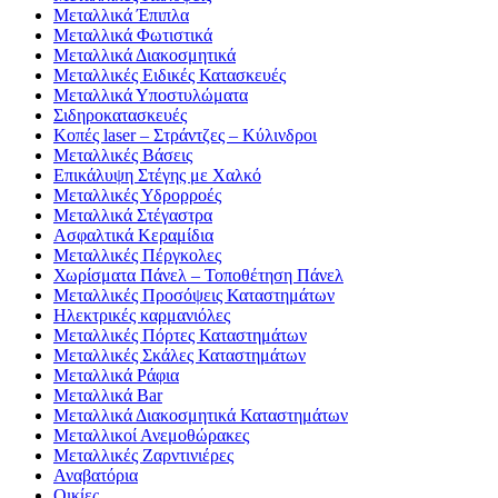
Μεταλλικά Έπιπλα
Μεταλλικά Φωτιστικά
Μεταλλικά Διακοσμητικά
Μεταλλικές Ειδικές Κατασκευές
Μεταλλικά Υποστυλώματα
Σιδηροκατασκευές
Κοπές laser – Στράντζες – Κύλινδροι
Μεταλλικές Βάσεις
Επικάλυψη Στέγης με Χαλκό
Μεταλλικές Υδρορροές
Μεταλλικά Στέγαστρα
Ασφαλτικά Κεραμίδια
Μεταλλικές Πέργκολες
Χωρίσματα Πάνελ – Τοποθέτηση Πάνελ
Μεταλλικές Προσόψεις Καταστημάτων
Ηλεκτρικές καρμανιόλες
Μεταλλικές Πόρτες Καταστημάτων
Μεταλλικές Σκάλες Καταστημάτων
Μεταλλικά Ράφια
Μεταλλικά Bar
Μεταλλικά Διακοσμητικά Καταστημάτων
Μεταλλικοί Ανεμοθώρακες
Μεταλλικές Ζαρντινιέρες
Αναβατόρια
Οικίες