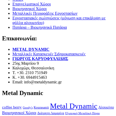
Επαγγελματικοί Χώροι
Βιομηχανικοί Χώροι
Μεταλλικές Περιφράξεις Εργοστασίων
Εργοστασιακές σωληνώσεις (μόνωση και επικάλυψη με
φύλλα αλουμινίου)
Πατάρια – Βιομηχανικά Πατάρια
Επικοινωνία:
METAL DYNAMIC
Μεταλλικές Κατασκευές Σιδηροκατασκευές
ΓΙΩΡΓΟΣ ΚΑΡΥΟΦΥΛΛΙΔΗΣ
25ης Μαρτίου 9
Καλοχώρι, Θεσσαλονίκη
Τ. +30. 2310 751949
Κ. +30. 6944915463
Email: info@metaldynamic.gr
Metal Dynamic
Metal Dynamic
coffee berry
Kourasanit
Αλουμίνιο
Goody's
Βιομηχανικοί Χώροι
Διάτρητη Λαμαρίνα
Εξωτερική Μεταλλική Πόρτα