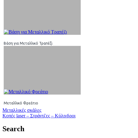
Βάση για Μεταλλικό Τραπέζι
Μεταλλικό Φρεάτιο
Πλοήγηση
Μεταλλικές σκάλες
Κοπές laser – Στράντζες – Κύλινδροι
άρθρων
Search