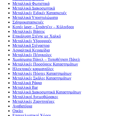
Μεταλλικά Φωτιστικά
Μεταλλικά Διακοσμητικά
Μεταλλικές Ειδικές Κατασκευές
Μεταλλικά Υποστυλώματα
Σιδηροκατασκευές
Κοπές laser – Στράντζες – Κύλινδροι
Μεταλλικές Βάσεις
Επικάλυψη Στέγης με Χαλκό
Μεταλλικές Υδρορροές
Μεταλλικά Στέγαστρα
Ασφαλτικά Κεραμίδια
Μεταλλικές Πέργκολες
Χωρίσματα Πάνελ – Τοποθέτηση Πάνελ
Μεταλλικές Προσόψεις Καταστημάτων
Ηλεκτρικές καρμανιόλες
Μεταλλικές Πόρτες Καταστημάτων
Μεταλλικές Σκάλες Καταστημάτων
Μεταλλικά Ράφια
Μεταλλικά Bar
Μεταλλικά Διακοσμητικά Καταστημάτων
Μεταλλικοί Ανεμοθώρακες
Μεταλλικές Ζαρντινιέρες
Αναβατόρια
Οικίες
Επαγγελματικοί Χώροι