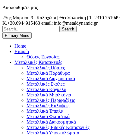
Skip
Ακολουθήστε μας
to
25ης Μαρτίου 9 | Καλοχώρι | Θεσσαλονίκη | Τ. 2310 751949
content
K.+30.6944915463 email: info@metaldynamic.gr
Search
for:
Primary Menu
Θεσσαλονίκη | Χαλκιδική | Κιλκίς | Καβάλα| Σέρρες | Δράμα | Ξάνθη
Metal Dynamic | Μεταλλικές Κατασκευές |
| Αλεξανδρούπολη | Κομοτηνή | Βέροια | Ελλάδα | Λάρισα | Βόλος |
Home
Σιδηροκατασκευές | Θεσσαλονίκη |
Αθήνα | Κρήτη | Ιωάννινα | Φλώρινα |
Εταιρία
Θέσεις Εργασίας
Μεταλλικές Κατασκευές
Μεταλλικές Πόρτες
Μεταλλικά Παράθυρα
Μεταλλικά Διαχωριστικά
Μεταλλικές Σκάλες
Μεταλλικά Κάγκελα
Μεταλλικά Μπαλκόνια
Μεταλλικές Περιφράξεις
Μεταλλικές Καλύψεις
Μεταλλικά Έπιπλα
Μεταλλικά Φωτιστικά
Μεταλλικά Διακοσμητικά
Μεταλλικές Ειδικές Κατασκευές
Μεταλλικά Υποστυλώματα