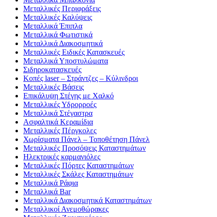
Μεταλλικές Περιφράξεις
Μεταλλικές Καλύψεις
Μεταλλικά Έπιπλα
Μεταλλικά Φωτιστικά
Μεταλλικά Διακοσμητικά
Μεταλλικές Ειδικές Κατασκευές
Μεταλλικά Υποστυλώματα
Σιδηροκατασκευές
Κοπές laser – Στράντζες – Κύλινδροι
Μεταλλικές Βάσεις
Επικάλυψη Στέγης με Χαλκό
Μεταλλικές Υδρορροές
Μεταλλικά Στέγαστρα
Ασφαλτικά Κεραμίδια
Μεταλλικές Πέργκολες
Χωρίσματα Πάνελ – Τοποθέτηση Πάνελ
Μεταλλικές Προσόψεις Καταστημάτων
Ηλεκτρικές καρμανιόλες
Μεταλλικές Πόρτες Καταστημάτων
Μεταλλικές Σκάλες Καταστημάτων
Μεταλλικά Ράφια
Μεταλλικά Bar
Μεταλλικά Διακοσμητικά Καταστημάτων
Μεταλλικοί Ανεμοθώρακες