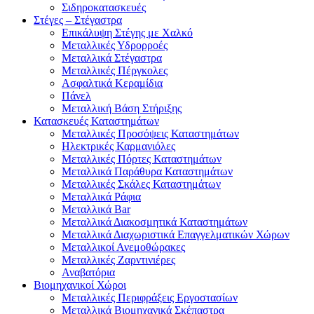
Σιδηροκατασκευές
Στέγες – Στέγαστρα
Επικάλυψη Στέγης με Χαλκό
Μεταλλικές Υδρορροές
Μεταλλικά Στέγαστρα
Μεταλλικές Πέργκολες
Ασφαλτικά Κεραμίδια
Πάνελ
Μεταλλική Βάση Στήριξης
Κατασκευές Καταστημάτων
Μεταλλικές Προσόψεις Καταστημάτων
Ηλεκτρικές Καρμανιόλες
Μεταλλικές Πόρτες Καταστημάτων
Μεταλλικά Παράθυρα Καταστημάτων
Μεταλλικές Σκάλες Καταστημάτων
Μεταλλικά Ράφια
Μεταλλικά Bar
Μεταλλικά Διακοσμητικά Καταστημάτων
Μεταλλικά Διαχωριστικά Επαγγελματικών Χώρων
Μεταλλικοί Ανεμοθώρακες
Μεταλλικές Ζαρντινιέρες
Αναβατόρια
Βιομηχανικοί Χώροι
Μεταλλικές Περιφράξεις Εργοστασίων
Μεταλλικά Βιομηχανικά Σκέπαστρα