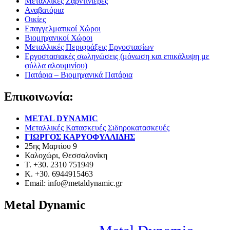
Μεταλλικές Ζαρντινιέρες
Αναβατόρια
Οικίες
Επαγγελματικοί Χώροι
Βιομηχανικοί Χώροι
Μεταλλικές Περιφράξεις Εργοστασίων
Εργοστασιακές σωληνώσεις (μόνωση και επικάλυψη με
φύλλα αλουμινίου)
Πατάρια – Βιομηχανικά Πατάρια
Επικοινωνία:
METAL DYNAMIC
Μεταλλικές Κατασκευές Σιδηροκατασκευές
ΓΙΩΡΓΟΣ ΚΑΡΥΟΦΥΛΛΙΔΗΣ
25ης Μαρτίου 9
Καλοχώρι, Θεσσαλονίκη
Τ. +30. 2310 751949
Κ. +30. 6944915463
Email: info@metaldynamic.gr
Metal Dynamic