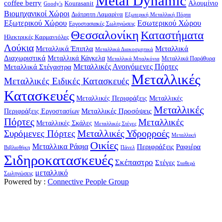
Metal Dynamic
coffee berry
Kourasanit
Αλουμίνιο
Goody's
Βιομηχανικοί Χώροι
Διάτρητη Λαμαρίνα
Εξωτερική Μεταλλική Πόρτα
Εξωτερικού Χώρου
Εσωτερικού Χώρου
Εργοστασιακές Σωληνώσεις
Θεσσαλονίκη
Καταστήματα
Ηλεκτρικές Καρμανιόλες
Λούκια
Μεταλλικά Έπιπλα
Μεταλλικά
Μεταλλικά Διακοσμητικά
Διαχωριστικά
Μεταλλικά Κάγκελα
Μεταλλικά Παράθυρα
Μεταλλικά Μπαλκόνια
Μεταλλικά Στέγαστρα
Μεταλλικές Ανοιγόμενες Πόρτες
Μεταλλικές
Μεταλλικές Ειδικές Κατασκευές
Κατασκευές
Μεταλλικές Περιφράξεις
Μεταλλικές
Μεταλλικές
Μεταλλικές Προσόψεις
Περιφράξεις Εργοστασίων
Πόρτες
Μεταλλικές
Μεταλλικές Σκάλες
Μεταλλικές Στέγες
Μεταλλικές Υδρορροές
Συρόμενες Πόρτες
Μεταλλική
Οικίες
Μεταλλικα Ράφια
Περιφράξεις
Ραφιέρα
Βιβλιοθήκη
Πάνελ
Σιδηροκατασκευές
Σκέπαστρο
Στέγες
Σταθερό
μεταλλικό
Σωληνώσεις
Powered by :
Connective People Group