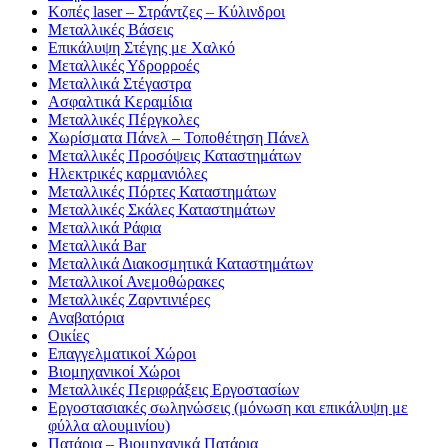
Κοπές laser – Στράντζες – Κύλινδροι
Μεταλλικές Βάσεις
Επικάλυψη Στέγης με Χαλκό
Μεταλλικές Υδρορροές
Μεταλλικά Στέγαστρα
Ασφαλτικά Κεραμίδια
Μεταλλικές Πέργκολες
Χωρίσματα Πάνελ – Τοποθέτηση Πάνελ
Μεταλλικές Προσόψεις Καταστημάτων
Ηλεκτρικές καρμανιόλες
Μεταλλικές Πόρτες Καταστημάτων
Μεταλλικές Σκάλες Καταστημάτων
Μεταλλικά Ράφια
Μεταλλικά Bar
Μεταλλικά Διακοσμητικά Καταστημάτων
Μεταλλικοί Ανεμοθώρακες
Μεταλλικές Ζαρντινιέρες
Αναβατόρια
Οικίες
Επαγγελματικοί Χώροι
Βιομηχανικοί Χώροι
Μεταλλικές Περιφράξεις Εργοστασίων
Εργοστασιακές σωληνώσεις (μόνωση και επικάλυψη με
φύλλα αλουμινίου)
Πατάρια – Βιομηχανικά Πατάρια