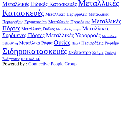
Μεταλλικές
Μεταλλικές Ειδικές Κατασκευές
Κατασκευές
Μεταλλικές Περιφράξεις
Μεταλλικές
Μεταλλικές
Μεταλλικές Προσόψεις
Περιφράξεις Εργοστασίων
Πόρτες
Μεταλλικές
Μεταλλικές Σκάλες
Μεταλλικές Στέγες
Μεταλλικές Υδρορροές
Συρόμενες Πόρτες
Μεταλλική
Οικίες
Μεταλλικα Ράφια
Περιφράξεις
Ραφιέρα
Βιβλιοθήκη
Πάνελ
Σιδηροκατασκευές
Σκέπαστρο
Στέγες
Σταθερό
μεταλλικό
Σωληνώσεις
Powered by :
Connective People Group