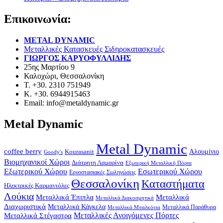
Επικοινωνία:
METAL DYNAMIC
Μεταλλικές Κατασκευές Σιδηροκατασκευές
ΓΙΩΡΓΟΣ ΚΑΡΥΟΦΥΛΛΙΔΗΣ
25ης Μαρτίου 9
Καλοχώρι, Θεσσαλονίκη
Τ. +30. 2310 751949
Κ. +30. 6944915463
Email: info@metaldynamic.gr
Metal Dynamic
Metal Dynamic
coffee berry
Kourasanit
Αλουμίνιο
Goody's
Βιομηχανικοί Χώροι
Διάτρητη Λαμαρίνα
Εξωτερική Μεταλλική Πόρτα
Εξωτερικού Χώρου
Εσωτερικού Χώρου
Εργοστασιακές Σωληνώσεις
Θεσσαλονίκη
Καταστήματα
Ηλεκτρικές Καρμανιόλες
Λούκια
Μεταλλικά Έπιπλα
Μεταλλικά
Μεταλλικά Διακοσμητικά
Διαχωριστικά
Μεταλλικά Κάγκελα
Μεταλλικά Παράθυρα
Μεταλλικά Μπαλκόνια
Μεταλλικά Στέγαστρα
Μεταλλικές Ανοιγόμενες Πόρτες