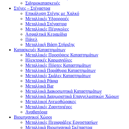
Σιδηροκατασκευές
Στέγες – Στέγαστρα
Επικάλυψη Στέγης με Χαλκό
Μεταλλικές Υδρορροές
Μεταλλικά Στέγαστρα
Μεταλλικές Πέργκολες
Ασφαλτικά Κεραμίδια
Πάνελ
Μεταλλική Βάση Στήριξης
Κατασκευές Καταστημάτων
Μεταλλικές Προσόψεις Καταστημάτων
Ηλεκτρικές Καρμανιόλες
Μεταλλικές Πόρτες Καταστημάτων
Μεταλλικά Παράθυρα Καταστημάτων
Μεταλλικές Σκάλες Καταστημάτων
Μεταλλικά Ράφια
Μεταλλικά Bar
Μεταλλικά Διακοσμητικά Καταστημάτων
Μεταλλικά Διαχωριστικά Επαγγελματικών Χώρων
Μεταλλικοί Ανεμοθώρακες
Μεταλλικές Ζαρντινιέρες
Αναβατόρια
Βιομηχανικοί Χώροι
Μεταλλικές Περιφράξεις Εργοστασίων
Μεταλλικά Βιομηχανικά Σκέπαστρα