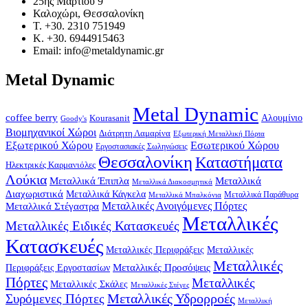
25ης Μαρτίου 9
Καλοχώρι, Θεσσαλονίκη
Τ. +30. 2310 751949
Κ. +30. 6944915463
Email: info@metaldynamic.gr
Metal Dynamic
Metal Dynamic
coffee berry
Kourasanit
Αλουμίνιο
Goody's
Βιομηχανικοί Χώροι
Διάτρητη Λαμαρίνα
Εξωτερική Μεταλλική Πόρτα
Εξωτερικού Χώρου
Εσωτερικού Χώρου
Εργοστασιακές Σωληνώσεις
Θεσσαλονίκη
Καταστήματα
Ηλεκτρικές Καρμανιόλες
Λούκια
Μεταλλικά Έπιπλα
Μεταλλικά
Μεταλλικά Διακοσμητικά
Διαχωριστικά
Μεταλλικά Κάγκελα
Μεταλλικά Παράθυρα
Μεταλλικά Μπαλκόνια
Μεταλλικά Στέγαστρα
Μεταλλικές Ανοιγόμενες Πόρτες
Μεταλλικές
Μεταλλικές Ειδικές Κατασκευές
Κατασκευές
Μεταλλικές Περιφράξεις
Μεταλλικές
Μεταλλικές
Μεταλλικές Προσόψεις
Περιφράξεις Εργοστασίων
Πόρτες
Μεταλλικές
Μεταλλικές Σκάλες
Μεταλλικές Στέγες
Μεταλλικές Υδρορροές
Συρόμενες Πόρτες
Μεταλλική