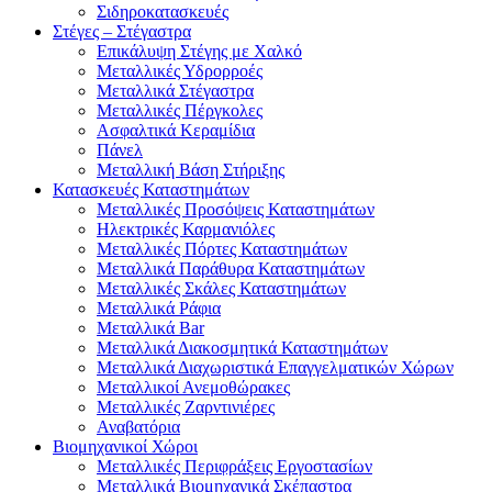
Σιδηροκατασκευές
Στέγες – Στέγαστρα
Επικάλυψη Στέγης με Χαλκό
Μεταλλικές Υδρορροές
Μεταλλικά Στέγαστρα
Μεταλλικές Πέργκολες
Ασφαλτικά Κεραμίδια
Πάνελ
Μεταλλική Βάση Στήριξης
Κατασκευές Καταστημάτων
Μεταλλικές Προσόψεις Καταστημάτων
Ηλεκτρικές Καρμανιόλες
Μεταλλικές Πόρτες Καταστημάτων
Μεταλλικά Παράθυρα Καταστημάτων
Μεταλλικές Σκάλες Καταστημάτων
Μεταλλικά Ράφια
Μεταλλικά Bar
Μεταλλικά Διακοσμητικά Καταστημάτων
Μεταλλικά Διαχωριστικά Επαγγελματικών Χώρων
Μεταλλικοί Ανεμοθώρακες
Μεταλλικές Ζαρντινιέρες
Αναβατόρια
Βιομηχανικοί Χώροι
Μεταλλικές Περιφράξεις Εργοστασίων
Μεταλλικά Βιομηχανικά Σκέπαστρα