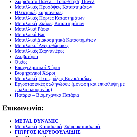
Χωρίσματα Πάνελ – Τοποθέτηση Πάνελ
Μεταλλικές Προσόψεις Καταστημάτων
Ηλεκτρικές καρμανιόλες
Μεταλλικές Πόρτες Καταστημάτων
Μεταλλικές Σκάλες Καταστημάτων
Μεταλλικά Ράφια
Μεταλλικά Bar
Μεταλλικά Διακοσμητικά Καταστημάτων
Μεταλλικοί Ανεμοθώρακες
Μεταλλικές Ζαρντινιέρες
Αναβατόρια
Οικίες
Επαγγελματικοί Χώροι
Βιομηχανικοί Χώροι
Μεταλλικές Περιφράξεις Εργοστασίων
Εργοστασιακές σωληνώσεις (μόνωση και επικάλυψη με
φύλλα αλουμινίου)
Πατάρια – Βιομηχανικά Πατάρια
Επικοινωνία:
METAL DYNAMIC
Μεταλλικές Κατασκευές Σιδηροκατασκευές
ΓΙΩΡΓΟΣ ΚΑΡΥΟΦΥΛΛΙΔΗΣ