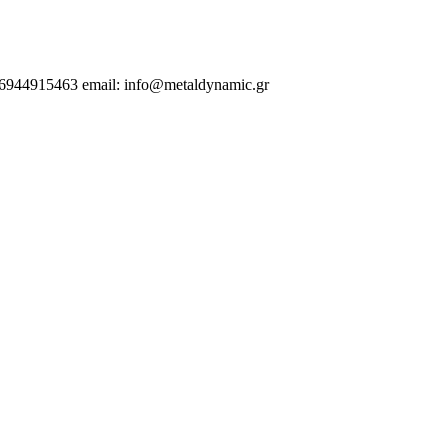
.6944915463 email: info@metaldynamic.gr
 | Αλεξανδρούπολη | Κομοτηνή | Βέροια | Ελλάδα | Λάρισα | Βόλος | Α
 Σιδηροκατασκευές | Θεσσαλονίκη |