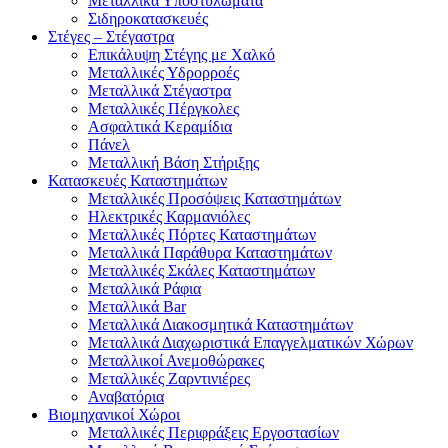
Μεταλλικά Υποστυλώματα
Σιδηροκατασκευές
Στέγες – Στέγαστρα
Επικάλυψη Στέγης με Χαλκό
Μεταλλικές Υδρορροές
Μεταλλικά Στέγαστρα
Μεταλλικές Πέργκολες
Ασφαλτικά Κεραμίδια
Πάνελ
Μεταλλική Βάση Στήριξης
Κατασκευές Καταστημάτων
Μεταλλικές Προσόψεις Καταστημάτων
Ηλεκτρικές Καρμανιόλες
Μεταλλικές Πόρτες Καταστημάτων
Μεταλλικά Παράθυρα Καταστημάτων
Μεταλλικές Σκάλες Καταστημάτων
Μεταλλικά Ράφια
Μεταλλικά Bar
Μεταλλικά Διακοσμητικά Καταστημάτων
Μεταλλικά Διαχωριστικά Επαγγελματικών Χώρων
Μεταλλικοί Ανεμοθώρακες
Μεταλλικές Ζαρντινιέρες
Αναβατόρια
Βιομηχανικοί Χώροι
Μεταλλικές Περιφράξεις Εργοστασίων