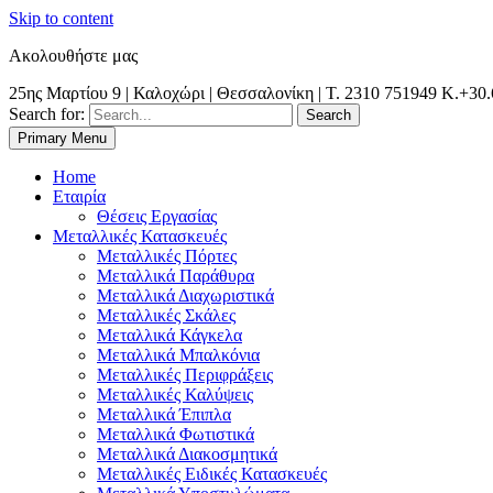
Skip to content
Ακολουθήστε μας
25ης Μαρτίου 9 | Καλοχώρι | Θεσσαλονίκη | Τ. 2310 751949 K.+30
Search for:
Primary Menu
Θεσσαλονίκη | Χαλκιδική | Κιλκίς | Καβάλα| Σέρρες | Δράμα | Ξάνθη
Metal Dynamic | Μεταλλικές Κατασκευές |
Home
Εταιρία
Θέσεις Εργασίας
Μεταλλικές Κατασκευές
Μεταλλικές Πόρτες
Μεταλλικά Παράθυρα
Μεταλλικά Διαχωριστικά
Μεταλλικές Σκάλες
Μεταλλικά Κάγκελα
Μεταλλικά Μπαλκόνια
Μεταλλικές Περιφράξεις
Μεταλλικές Καλύψεις
Μεταλλικά Έπιπλα
Μεταλλικά Φωτιστικά
Μεταλλικά Διακοσμητικά
Μεταλλικές Ειδικές Κατασκευές