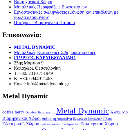
Βιομηχανικοί Χώροι
Μεταλλικές Περιφράξεις Εργοστασίων
Εργοστασιακές σωληνώσεις (μόνωση και επικάλυψη με
φύλλα αλουμινίου)
Πατάρια – Βιομηχανικά Πατάρια
Επικοινωνία:
METAL DYNAMIC
Μεταλλικές Κατασκευές Σιδηροκατασκευές
ΓΙΩΡΓΟΣ ΚΑΡΥΟΦΥΛΛΙΔΗΣ
25ης Μαρτίου 9
Καλοχώρι, Θεσσαλονίκη
Τ. +30. 2310 751949
Κ. +30. 6944915463
Email: info@metaldynamic.gr
Metal Dynamic
Metal Dynamic
coffee berry
Kourasanit
Αλουμίνιο
Goody's
Βιομηχανικοί Χώροι
Διάτρητη Λαμαρίνα
Εξωτερική Μεταλλική Πόρτα
Εξωτερικού Χώρου
Εσωτερικού Χώρου
Εργοστασιακές Σωληνώσεις