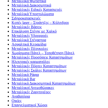
Μεταλλικά Φωτιστικά
Μεταλλικά Διακοσμητικά
Μεταλλικές Ειδικές Κατασκευές
Μεταλλικά Υποστυλώματα
Σιδηροκατασκευές
Κοπές laser – Στράντζες – Κύλινδροι
Μεταλλικές Βάσεις
Επικάλυψη Στέγης με Χαλκό
Μεταλλικές Υδρορροές
Μεταλλικά Στέγαστρα
Ασφαλτικά Κεραμίδια
Μεταλλικές Πέργκολες
Χωρίσματα Πάνελ – Τοποθέτηση Πάνελ
Μεταλλικές Προσόψεις Καταστημάτων
Ηλεκτρικές καρμανιόλες
Μεταλλικές Πόρτες Καταστημάτων
Μεταλλικές Σκάλες Καταστημάτων
Μεταλλικά Ράφια
Μεταλλικά Bar
Μεταλλικά Διακοσμητικά Καταστημάτων
Μεταλλικοί Ανεμοθώρακες
Μεταλλικές Ζαρντινιέρες
Αναβατόρια
Οικίες
Επαγγελματικοί Χώροι