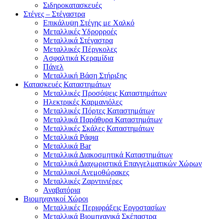
Σιδηροκατασκευές
Στέγες – Στέγαστρα
Επικάλυψη Στέγης με Χαλκό
Μεταλλικές Υδρορροές
Μεταλλικά Στέγαστρα
Μεταλλικές Πέργκολες
Ασφαλτικά Κεραμίδια
Πάνελ
Μεταλλική Βάση Στήριξης
Κατασκευές Καταστημάτων
Μεταλλικές Προσόψεις Καταστημάτων
Ηλεκτρικές Καρμανιόλες
Μεταλλικές Πόρτες Καταστημάτων
Μεταλλικά Παράθυρα Καταστημάτων
Μεταλλικές Σκάλες Καταστημάτων
Μεταλλικά Ράφια
Μεταλλικά Bar
Μεταλλικά Διακοσμητικά Καταστημάτων
Μεταλλικά Διαχωριστικά Επαγγελματικών Χώρων
Μεταλλικοί Ανεμοθώρακες
Μεταλλικές Ζαρντινιέρες
Αναβατόρια
Βιομηχανικοί Χώροι
Μεταλλικές Περιφράξεις Εργοστασίων
Μεταλλικά Βιομηχανικά Σκέπαστρα