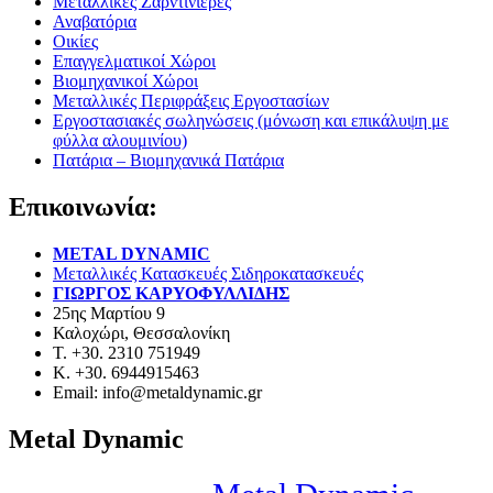
Μεταλλικές Ζαρντινιέρες
Αναβατόρια
Οικίες
Επαγγελματικοί Χώροι
Βιομηχανικοί Χώροι
Μεταλλικές Περιφράξεις Εργοστασίων
Εργοστασιακές σωληνώσεις (μόνωση και επικάλυψη με
φύλλα αλουμινίου)
Πατάρια – Βιομηχανικά Πατάρια
Επικοινωνία:
METAL DYNAMIC
Μεταλλικές Κατασκευές Σιδηροκατασκευές
ΓΙΩΡΓΟΣ ΚΑΡΥΟΦΥΛΛΙΔΗΣ
25ης Μαρτίου 9
Καλοχώρι, Θεσσαλονίκη
Τ. +30. 2310 751949
Κ. +30. 6944915463
Email: info@metaldynamic.gr
Metal Dynamic