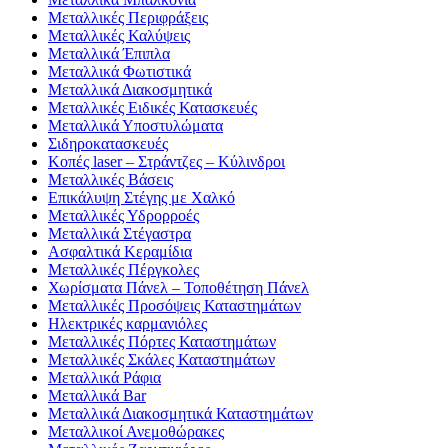
Μεταλλικές Περιφράξεις
Μεταλλικές Καλύψεις
Μεταλλικά Έπιπλα
Μεταλλικά Φωτιστικά
Μεταλλικά Διακοσμητικά
Μεταλλικές Ειδικές Κατασκευές
Μεταλλικά Υποστυλώματα
Σιδηροκατασκευές
Κοπές laser – Στράντζες – Κύλινδροι
Μεταλλικές Βάσεις
Επικάλυψη Στέγης με Χαλκό
Μεταλλικές Υδρορροές
Μεταλλικά Στέγαστρα
Ασφαλτικά Κεραμίδια
Μεταλλικές Πέργκολες
Χωρίσματα Πάνελ – Τοποθέτηση Πάνελ
Μεταλλικές Προσόψεις Καταστημάτων
Ηλεκτρικές καρμανιόλες
Μεταλλικές Πόρτες Καταστημάτων
Μεταλλικές Σκάλες Καταστημάτων
Μεταλλικά Ράφια
Μεταλλικά Bar
Μεταλλικά Διακοσμητικά Καταστημάτων
Μεταλλικοί Ανεμοθώρακες