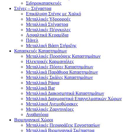
Σιδηροκατασκευές
Στέγες – Στέγαστρα
Επικάλυψη Στέγης με Χαλκό
Μεταλλικές Υδρορροές
Μεταλλικά Στέγαστρα
Μεταλλικές Πέργκολες
Ασφαλτικά Κεραμίδια
Πάνελ
Μεταλλική Βάση Στήριξης
Κατασκευές Καταστημάτων
Μεταλλικές Προσόψεις Καταστημάτων
Ηλεκτρικές Καρμανιόλες
Μεταλλικές Πόρτες Καταστημάτων
Μεταλλικά Παράθυρα Καταστημάτων
Μεταλλικές Σκάλες Καταστημάτων
Μεταλλικά Ράφια
Μεταλλικά Bar
Μεταλλικά Διακοσμητικά Καταστημάτων
Μεταλλικά Διαχωριστικά Επαγγελματικών Χώρων
Μεταλλικοί Ανεμοθώρακες
Μεταλλικές Ζαρντινιέρες
Αναβατόρια
Βιομηχανικοί Χώροι
Μεταλλικές Περιφράξεις Εργοστασίων
Μεταλλικά Βιομηχανικά Σκέπαστρα