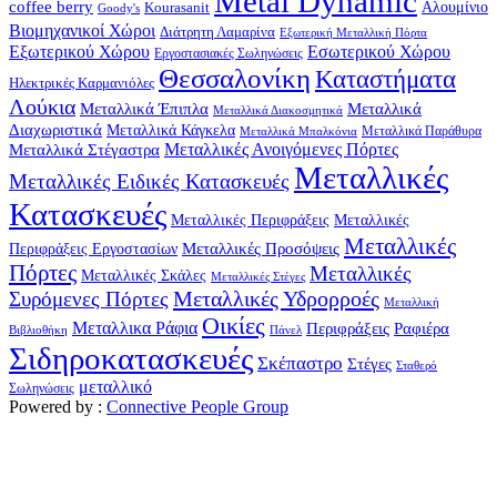
Metal Dynamic
coffee berry
Kourasanit
Αλουμίνιο
Goody's
Βιομηχανικοί Χώροι
Διάτρητη Λαμαρίνα
Εξωτερική Μεταλλική Πόρτα
Εξωτερικού Χώρου
Εσωτερικού Χώρου
Εργοστασιακές Σωληνώσεις
Θεσσαλονίκη
Καταστήματα
Ηλεκτρικές Καρμανιόλες
Λούκια
Μεταλλικά Έπιπλα
Μεταλλικά
Μεταλλικά Διακοσμητικά
Διαχωριστικά
Μεταλλικά Κάγκελα
Μεταλλικά Παράθυρα
Μεταλλικά Μπαλκόνια
Μεταλλικά Στέγαστρα
Μεταλλικές Ανοιγόμενες Πόρτες
Μεταλλικές
Μεταλλικές Ειδικές Κατασκευές
Κατασκευές
Μεταλλικές Περιφράξεις
Μεταλλικές
Μεταλλικές
Μεταλλικές Προσόψεις
Περιφράξεις Εργοστασίων
Πόρτες
Μεταλλικές
Μεταλλικές Σκάλες
Μεταλλικές Στέγες
Μεταλλικές Υδρορροές
Συρόμενες Πόρτες
Μεταλλική
Οικίες
Μεταλλικα Ράφια
Περιφράξεις
Ραφιέρα
Βιβλιοθήκη
Πάνελ
Σιδηροκατασκευές
Σκέπαστρο
Στέγες
Σταθερό
μεταλλικό
Σωληνώσεις
Powered by :
Connective People Group