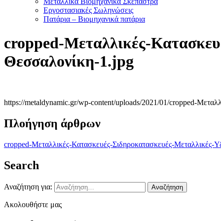
Μεταλλικά Βιομηχανικά Σκέπαστρα
Εργοστασιακές Σωληνώσεις
Πατάρια – Βιομηχανικά πατάρια
cropped-Μεταλλικές-Κατασκευ
Θεσσαλονίκη-1.jpg
https://metaldynamic.gr/wp-content/uploads/2021/01/cropped-Μετ
Πλοήγηση άρθρων
cropped-Μεταλλικές-Κατασκευές-Σιδηροκατασκευές-Μεταλλικές-Υ
Search
Αναζήτηση για:
Ακολουθήστε μας