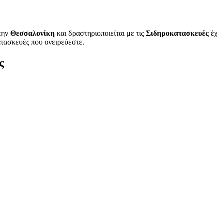
την
Θεσσαλονίκη
και δραστηριοποιείται με τις
Σιδηροκατασκευές
έχ
ατασκευές που ονειρεύεστε.
ς