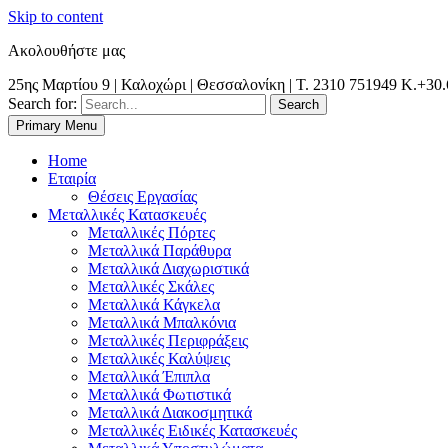
Skip to content
Ακολουθήστε μας
25ης Μαρτίου 9 | Καλοχώρι | Θεσσαλονίκη | Τ. 2310 751949 K.+30
Search for:
Primary Menu
Θεσσαλονίκη | Χαλκιδική | Κιλκίς | Καβάλα| Σέρρες | Δράμα | Ξάνθη
Metal Dynamic | Μεταλλικές Κατασκευές |
Home
Εταιρία
Θέσεις Εργασίας
Μεταλλικές Κατασκευές
Μεταλλικές Πόρτες
Μεταλλικά Παράθυρα
Μεταλλικά Διαχωριστικά
Μεταλλικές Σκάλες
Μεταλλικά Κάγκελα
Μεταλλικά Μπαλκόνια
Μεταλλικές Περιφράξεις
Μεταλλικές Καλύψεις
Μεταλλικά Έπιπλα
Μεταλλικά Φωτιστικά
Μεταλλικά Διακοσμητικά
Μεταλλικές Ειδικές Κατασκευές