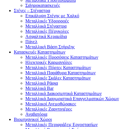
Μεταλλικά Υποστυλώματα
Σιδηροκατασκευές
Στέγες – Στέγαστρα
Επικάλυψη Στέγης με Χαλκό
Μεταλλικές Υδρορροές
Μεταλλικά Στέγαστρα
Μεταλλικές Πέργκολες
Ασφαλτικά Κεραμίδια
Πάνελ
Μεταλλική Βάση Στήριξης
Κατασκευές Καταστημάτων
Μεταλλικές Προσόψεις Καταστημάτων
Ηλεκτρικές Καρμανιόλες
Μεταλλικές Πόρτες Καταστημάτων
Μεταλλικά Παράθυρα Καταστημάτων
Μεταλλικές Σκάλες Καταστημάτων
Μεταλλικά Ράφια
Μεταλλικά Bar
Μεταλλικά Διακοσμητικά Καταστημάτων
Μεταλλικά Διαχωριστικά Επαγγελματικών Χώρων
Μεταλλικοί Ανεμοθώρακες
Μεταλλικές Ζαρντινιέρες
Αναβατόρια
Βιομηχανικοί Χώροι
Μεταλλικές Περιφράξεις Εργοστασίων