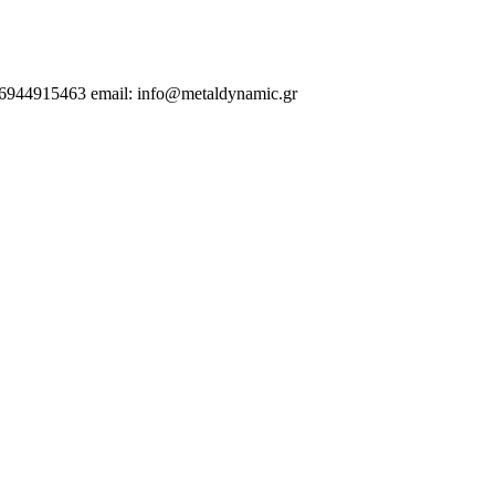
.6944915463 email: info@metaldynamic.gr
 | Αλεξανδρούπολη | Κομοτηνή | Βέροια | Ελλάδα | Λάρισα | Βόλος | Α
 Σιδηροκατασκευές | Θεσσαλονίκη |