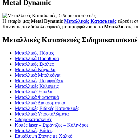
Metal Dynamic
Η εταιρία μας
Metal Dynamic
Μεταλλικές Κατασκευές
εδρεύει σ
Κάνοντας το δύσκολο εφικτό, μεταμορφώνουμε το
Μέταλλο
στις κ
Μεταλλικές Κατασκευές Σιδηροκατασκευέ
Μεταλλικές Πόρτες
Μεταλλικά Παράθυρα
Μεταλλικές Σκάλες
Μεταλλικά Κάγκελα
Μεταλλικά Μπαλκόνια
Μεταλλικές Περιφράξεις
Μεταλλικές Καλύψεις
Μεταλλικά Έπιπλα
Μεταλλικά Φωτιστικά
Μεταλλικά Διακοσμητικά
Μεταλλικές Ειδικές Κατασκευές
Μεταλλικά Υποστυλώματα
Σιδηροκατασκευές
Κοπές laser – Στράντζες – Κύλινδροι
Μεταλλικές Βάσεις
Επικάλυψη Στέγης με Χαλκό