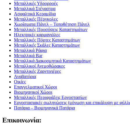
Μεταλλικές Υδρορροές
Μεταλλικά Στέγαστρα
Ασφαλτικά Κεραμίδια
Μεταλλικές Πέργκολες
Χωρίσματα Πάνελ – Τοποθέτηση Πάνελ
Μεταλλικές Προσόψεις Καταστημάτων
Ηλεκτρικές καρμανιόλες
Μεταλλικές Πόρτες Καταστημάτων
Μεταλλικές Σκάλες Καταστημάτων
Μεταλλικά Ράφια
Μεταλλικά Bar
Μεταλλικά Διακοσμητικά Καταστημάτων
Μεταλλικοί Ανεμοθώρακες
Μεταλλικές Ζαρντινιέρες
Αναβατόρια
Οικίες
Επαγγελματικοί Χώροι
Βιομηχανικοί Χώροι
Μεταλλικές Περιφράξεις Εργοστασίων
Εργοστασιακές σωληνώσεις (μόνωση και επικάλυψη με φύλλα
Πατάρια – Βιομηχανικά Πατάρια
Επικοινωνία: