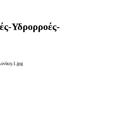
ές-Υδρορροές-
ονίκη-1.jpg