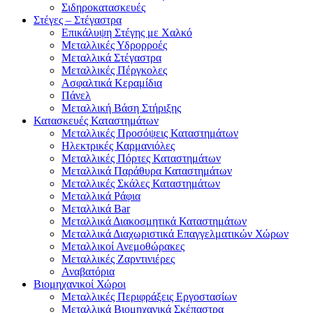
Σιδηροκατασκευές
Στέγες – Στέγαστρα
Επικάλυψη Στέγης με Χαλκό
Μεταλλικές Υδρορροές
Μεταλλικά Στέγαστρα
Μεταλλικές Πέργκολες
Ασφαλτικά Κεραμίδια
Πάνελ
Μεταλλική Βάση Στήριξης
Κατασκευές Καταστημάτων
Μεταλλικές Προσόψεις Καταστημάτων
Ηλεκτρικές Καρμανιόλες
Μεταλλικές Πόρτες Καταστημάτων
Μεταλλικά Παράθυρα Καταστημάτων
Μεταλλικές Σκάλες Καταστημάτων
Μεταλλικά Ράφια
Μεταλλικά Bar
Μεταλλικά Διακοσμητικά Καταστημάτων
Μεταλλικά Διαχωριστικά Επαγγελματικών Χώρων
Μεταλλικοί Ανεμοθώρακες
Μεταλλικές Ζαρντινιέρες
Αναβατόρια
Βιομηχανικοί Χώροι
Μεταλλικές Περιφράξεις Εργοστασίων
Μεταλλικά Βιομηχανικά Σκέπαστρα