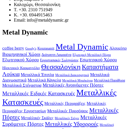
Καλοχώρι, Θεσσαλονίκη
Τ. +30. 2310 751949
Κ. +30. 6944915463
Email: info@metaldynamic.gr
Metal Dynamic
Metal Dynamic
coffee berry
Kourasanit
Αλουμίνιο
Goody's
Βιομηχανικοί Χώροι
Διάτρητη Λαμαρίνα
Εξωτερική Μεταλλική Πόρτα
Εξωτερικού Χώρου
Εσωτερικού Χώρου
Εργοστασιακές Σωληνώσεις
Θεσσαλονίκη
Καταστήματα
Ηλεκτρικές Καρμανιόλες
Λούκια
Μεταλλικά Έπιπλα
Μεταλλικά
Μεταλλικά Διακοσμητικά
Διαχωριστικά
Μεταλλικά Κάγκελα
Μεταλλικά Παράθυρα
Μεταλλικά Μπαλκόνια
Μεταλλικά Στέγαστρα
Μεταλλικές Ανοιγόμενες Πόρτες
Μεταλλικές
Μεταλλικές Ειδικές Κατασκευές
Κατασκευές
Μεταλλικές Περιφράξεις
Μεταλλικές
Μεταλλικές
Μεταλλικές Προσόψεις
Περιφράξεις Εργοστασίων
Πόρτες
Μεταλλικές
Μεταλλικές Σκάλες
Μεταλλικές Στέγες
Μεταλλικές Υδρορροές
Συρόμενες Πόρτες
Μεταλλική