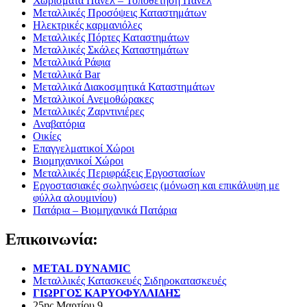
Χωρίσματα Πάνελ – Τοποθέτηση Πάνελ
Μεταλλικές Προσόψεις Καταστημάτων
Ηλεκτρικές καρμανιόλες
Μεταλλικές Πόρτες Καταστημάτων
Μεταλλικές Σκάλες Καταστημάτων
Μεταλλικά Ράφια
Μεταλλικά Bar
Μεταλλικά Διακοσμητικά Καταστημάτων
Μεταλλικοί Ανεμοθώρακες
Μεταλλικές Ζαρντινιέρες
Αναβατόρια
Οικίες
Επαγγελματικοί Χώροι
Βιομηχανικοί Χώροι
Μεταλλικές Περιφράξεις Εργοστασίων
Εργοστασιακές σωληνώσεις (μόνωση και επικάλυψη με
φύλλα αλουμινίου)
Πατάρια – Βιομηχανικά Πατάρια
Επικοινωνία:
METAL DYNAMIC
Μεταλλικές Κατασκευές Σιδηροκατασκευές
ΓΙΩΡΓΟΣ ΚΑΡΥΟΦΥΛΛΙΔΗΣ
25ης Μαρτίου 9