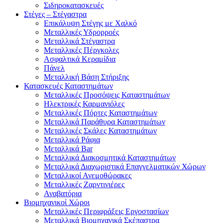
Σιδηροκατασκευές
Στέγες – Στέγαστρα
Επικάλυψη Στέγης με Χαλκό
Μεταλλικές Υδρορροές
Μεταλλικά Στέγαστρα
Μεταλλικές Πέργκολες
Ασφαλτικά Κεραμίδια
Πάνελ
Μεταλλική Βάση Στήριξης
Κατασκευές Καταστημάτων
Μεταλλικές Προσόψεις Καταστημάτων
Ηλεκτρικές Καρμανιόλες
Μεταλλικές Πόρτες Καταστημάτων
Μεταλλικά Παράθυρα Καταστημάτων
Μεταλλικές Σκάλες Καταστημάτων
Μεταλλικά Ράφια
Μεταλλικά Bar
Μεταλλικά Διακοσμητικά Καταστημάτων
Μεταλλικά Διαχωριστικά Επαγγελματικών Χώρων
Μεταλλικοί Ανεμοθώρακες
Μεταλλικές Ζαρντινιέρες
Αναβατόρια
Βιομηχανικοί Χώροι
Μεταλλικές Περιφράξεις Εργοστασίων
Μεταλλικά Βιομηχανικά Σκέπαστρα