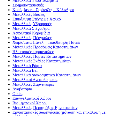
Μεταλλικά Υποστυλώματα
Σιδηροκατασκευές
Κοπές laser – Στράντζες – Κύλινδροι
Μεταλλικές Βάσεις
Επικάλυψη Στέγης με Χαλκό
Μεταλλικές Υδρορροές
Μεταλλικά Στέγαστρα
Ασφαλτικά Κεραμίδια
Μεταλλικές Πέργκολες
Χωρίσματα Πάνελ – Τοποθέτηση Πάνελ
Μεταλλικές Προσόψεις Καταστημάτων
Ηλεκτρικές καρμανιόλες
Μεταλλικές Πόρτες Καταστημάτων
Μεταλλικές Σκάλες Καταστημάτων
Μεταλλικά Ράφια
Μεταλλικά Bar
Μεταλλικά Διακοσμητικά Καταστημάτων
Μεταλλικοί Ανεμοθώρακες
Μεταλλικές Ζαρντινιέρες
Αναβατόρια
Οικίες
Επαγγελματικοί Χώροι
Βιομηχανικοί Χώροι
Μεταλλικές Περιφράξεις Εργοστασίων
Εργοστασιακές σωληνώσεις (μόνωση και επικάλυψη με