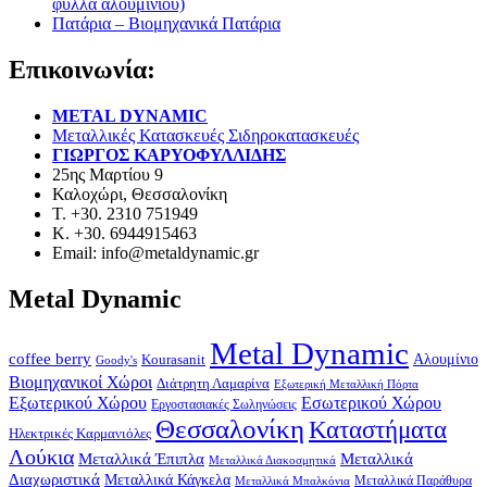
φύλλα αλουμινίου)
Πατάρια – Βιομηχανικά Πατάρια
Επικοινωνία:
METAL DYNAMIC
Μεταλλικές Κατασκευές Σιδηροκατασκευές
ΓΙΩΡΓΟΣ ΚΑΡΥΟΦΥΛΛΙΔΗΣ
25ης Μαρτίου 9
Καλοχώρι, Θεσσαλονίκη
Τ. +30. 2310 751949
Κ. +30. 6944915463
Email: info@metaldynamic.gr
Metal Dynamic
Metal Dynamic
coffee berry
Kourasanit
Αλουμίνιο
Goody's
Βιομηχανικοί Χώροι
Διάτρητη Λαμαρίνα
Εξωτερική Μεταλλική Πόρτα
Εξωτερικού Χώρου
Εσωτερικού Χώρου
Εργοστασιακές Σωληνώσεις
Θεσσαλονίκη
Καταστήματα
Ηλεκτρικές Καρμανιόλες
Λούκια
Μεταλλικά Έπιπλα
Μεταλλικά
Μεταλλικά Διακοσμητικά
Διαχωριστικά
Μεταλλικά Κάγκελα
Μεταλλικά Παράθυρα
Μεταλλικά Μπαλκόνια