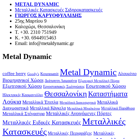
METAL DYNAMIC
Μεταλλικές Κατασκευές Σιδηροκατασκευές
ΓΙΩΡΓΟΣ ΚΑΡΥΟΦΥΛΛΙΔΗΣ
25ης Μαρτίου 9
Καλοχώρι, Θεσσαλονίκη
Τ. +30. 2310 751949
Κ. +30. 6944915463
Email: info@metaldynamic.gr
Metal Dynamic
Metal Dynamic
coffee berry
Kourasanit
Αλουμίνιο
Goody's
Βιομηχανικοί Χώροι
Διάτρητη Λαμαρίνα
Εξωτερική Μεταλλική Πόρτα
Εξωτερικού Χώρου
Εσωτερικού Χώρου
Εργοστασιακές Σωληνώσεις
Θεσσαλονίκη
Καταστήματα
Ηλεκτρικές Καρμανιόλες
Λούκια
Μεταλλικά Έπιπλα
Μεταλλικά
Μεταλλικά Διακοσμητικά
Διαχωριστικά
Μεταλλικά Κάγκελα
Μεταλλικά Παράθυρα
Μεταλλικά Μπαλκόνια
Μεταλλικά Στέγαστρα
Μεταλλικές Ανοιγόμενες Πόρτες
Μεταλλικές
Μεταλλικές Ειδικές Κατασκευές
Κατασκευές
Μεταλλικές Περιφράξεις
Μεταλλικές