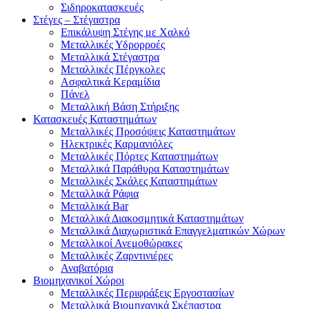
Σιδηροκατασκευές
Στέγες – Στέγαστρα
Επικάλυψη Στέγης με Χαλκό
Μεταλλικές Υδρορροές
Μεταλλικά Στέγαστρα
Μεταλλικές Πέργκολες
Ασφαλτικά Κεραμίδια
Πάνελ
Μεταλλική Βάση Στήριξης
Κατασκευές Καταστημάτων
Μεταλλικές Προσόψεις Καταστημάτων
Ηλεκτρικές Καρμανιόλες
Μεταλλικές Πόρτες Καταστημάτων
Μεταλλικά Παράθυρα Καταστημάτων
Μεταλλικές Σκάλες Καταστημάτων
Μεταλλικά Ράφια
Μεταλλικά Bar
Μεταλλικά Διακοσμητικά Καταστημάτων
Μεταλλικά Διαχωριστικά Επαγγελματικών Χώρων
Μεταλλικοί Ανεμοθώρακες
Μεταλλικές Ζαρντινιέρες
Αναβατόρια
Βιομηχανικοί Χώροι
Μεταλλικές Περιφράξεις Εργοστασίων
Μεταλλικά Βιομηχανικά Σκέπαστρα