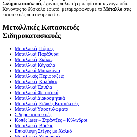
Σιδηροκατασκευές
έχοντας πολυετή εμπειρία και τεχνογνωσία.
Κάνοντας το δύσκολο εφικτό, μεταμορφώνουμε το
Μέταλλο
στις
κατασκευές που ονειρεύεστε.
Μεταλλικές Κατασκευές
Σιδηροκατασκευές
Μεταλλικές Πόρτες
Μεταλλικά Παράθυρα
Μεταλλικές Σκάλες
Μεταλλικά Κάγκελα
Μεταλλικά Μπαλκόνια
Μεταλλικές Περιφράξεις
Μεταλλικές Καλύψεις
Μεταλλικά Έπιπλα
Μεταλλικά Φωτιστικά
Μεταλλικά Διακοσμητικά
Μεταλλικές Ειδικές Κατασκευές
Μεταλλικά Υποστυλώματα
Σιδηροκατασκευές
Κοπές laser – Στράντζες – Κύλινδροι
Μεταλλικές Βάσεις
Επικάλυψη Στέγης με Χαλκό
Μεταλλικές Υδρορροές