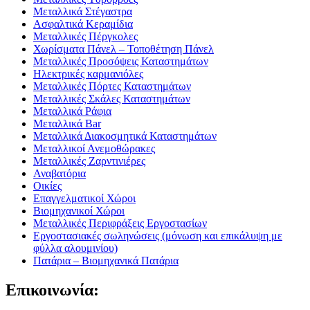
Μεταλλικά Στέγαστρα
Ασφαλτικά Κεραμίδια
Μεταλλικές Πέργκολες
Χωρίσματα Πάνελ – Τοποθέτηση Πάνελ
Μεταλλικές Προσόψεις Καταστημάτων
Ηλεκτρικές καρμανιόλες
Μεταλλικές Πόρτες Καταστημάτων
Μεταλλικές Σκάλες Καταστημάτων
Μεταλλικά Ράφια
Μεταλλικά Bar
Μεταλλικά Διακοσμητικά Καταστημάτων
Μεταλλικοί Ανεμοθώρακες
Μεταλλικές Ζαρντινιέρες
Αναβατόρια
Οικίες
Επαγγελματικοί Χώροι
Βιομηχανικοί Χώροι
Μεταλλικές Περιφράξεις Εργοστασίων
Εργοστασιακές σωληνώσεις (μόνωση και επικάλυψη με
φύλλα αλουμινίου)
Πατάρια – Βιομηχανικά Πατάρια
Επικοινωνία: