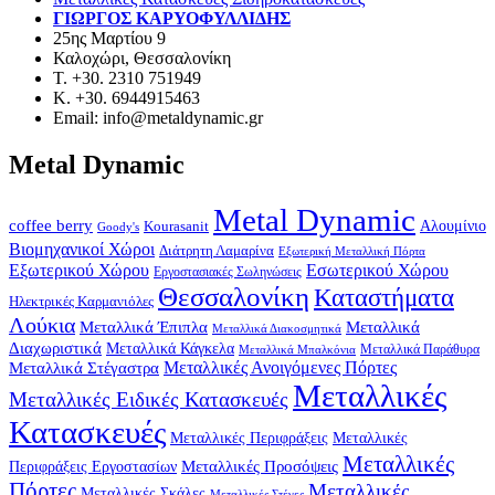
ΓΙΩΡΓΟΣ ΚΑΡΥΟΦΥΛΛΙΔΗΣ
25ης Μαρτίου 9
Καλοχώρι, Θεσσαλονίκη
Τ. +30. 2310 751949
Κ. +30. 6944915463
Email: info@metaldynamic.gr
Metal Dynamic
Metal Dynamic
coffee berry
Kourasanit
Αλουμίνιο
Goody's
Βιομηχανικοί Χώροι
Διάτρητη Λαμαρίνα
Εξωτερική Μεταλλική Πόρτα
Εξωτερικού Χώρου
Εσωτερικού Χώρου
Εργοστασιακές Σωληνώσεις
Θεσσαλονίκη
Καταστήματα
Ηλεκτρικές Καρμανιόλες
Λούκια
Μεταλλικά Έπιπλα
Μεταλλικά
Μεταλλικά Διακοσμητικά
Διαχωριστικά
Μεταλλικά Κάγκελα
Μεταλλικά Παράθυρα
Μεταλλικά Μπαλκόνια
Μεταλλικά Στέγαστρα
Μεταλλικές Ανοιγόμενες Πόρτες
Μεταλλικές
Μεταλλικές Ειδικές Κατασκευές
Κατασκευές
Μεταλλικές Περιφράξεις
Μεταλλικές
Μεταλλικές
Μεταλλικές Προσόψεις
Περιφράξεις Εργοστασίων
Πόρτες
Μεταλλικές
Μεταλλικές Σκάλες
Μεταλλικές Στέγες