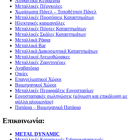
Ασφαλτικά Κεραμίδια
Μεταλλικές Πέργκολες
Χωρίσματα Πάνελ – Τοποθέτηση Πάνελ
Μεταλλικές Προσόψεις Καταστημάτων
Ηλεκτρικές καρμανιόλες
Μεταλλικές Πόρτες Καταστημάτων
Μεταλλικές Σκάλες Καταστημάτων
Μεταλλικά Ράφια
Μεταλλικά Bar
Μεταλλικά Διακοσμητικά Καταστημάτων
Μεταλλικοί Ανεμοθώρακες
Μεταλλικές Ζαρντινιέρες
Αναβατόρια
Οικίες
Επαγγελματικοί Χώροι
Βιομηχανικοί Χώροι
Μεταλλικές Περιφράξεις Εργοστασίων
Εργοστασιακές σωληνώσεις (μόνωση και επικάλυψη με
φύλλα αλουμινίου)
Πατάρια – Βιομηχανικά Πατάρια
Επικοινωνία:
METAL DYNAMIC
Μεταλλικές Κατασκευές Σιδηροκατασκευές