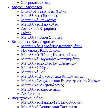
Σιδηροκατασκευές
Στέγες – Στέγαστρα
Επικάλυψη Στέγης με Χαλκό
Μεταλλικές Υδρορροές
Μεταλλικά Στέγαστρα
Μεταλλικές Πέργκολες
Ασφαλτικά Κεραμίδια
Πάνελ
Μεταλλική Βάση Στήριξης
Κατασκευές Καταστημάτων
Μεταλλικές Προσόψεις Καταστημάτων
Ηλεκτρικές Καρμανιόλες
Μεταλλικές Πόρτες Καταστημάτων
Μεταλλικά Παράθυρα Καταστημάτων
Μεταλλικές Σκάλες Καταστημάτων
Μεταλλικά Ράφια
Μεταλλικά Bar
Μεταλλικά Διακοσμητικά Καταστημάτων
Μεταλλικά Διαχωριστικά Επαγγελματικών Χώρων
Μεταλλικοί Ανεμοθώρακες
Μεταλλικές Ζαρντινιέρες
Αναβατόρια
Βιομηχανικοί Χώροι
Μεταλλικές Περιφράξεις Εργοστασίων
Μεταλλικά Βιομηχανικά Σκέπαστρα