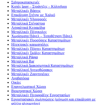
Σιδηροκατασκευές
Κοπές laser – Στράντζες – Κύλινδροι
Μεταλλικές Βάσεις
Επικάλυψη Στέγης με Χαλκό
Μεταλλικές Υδρορροές
Μεταλλικά Στέγαστρα
Ασφαλτικά Κεραμίδια
Μεταλλικές Πέργκολες
Χωρίσματα Πάνελ – Τοποθέτηση Πάνελ
Μεταλλικές Προσόψεις Καταστημάτων
Ηλεκτρικές καρμανιόλες
Μεταλλικές Πόρτες Καταστημάτων
Μεταλλικές Σκάλες Καταστημάτων
Μεταλλικά Ράφια
Μεταλλικά Bar
Μεταλλικά Διακοσμητικά Καταστημάτων
Μεταλλικοί Ανεμοθώρακες
Μεταλλικές Ζαρντινιέρες
Αναβατόρια
Οικίες
Επαγγελματικοί Χώροι
Βιομηχανικοί Χώροι
Μεταλλικές Περιφράξεις Εργοστασίων
Εργοστασιακές σωληνώσεις (μόνωση και επικάλυψη με
φύλλα αλουμινίου)