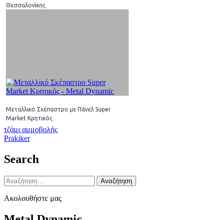
Θεσσαλονίκης
Μεταλλικό Σκέπαστρο με Πάνελ Super
Market Κρητικός
Πλοήγηση
τζάμι αμμοβολής
Prakiker
άρθρων
Search
Αναζήτηση
για:
Ακολουθήστε μας
Metal Dynamic