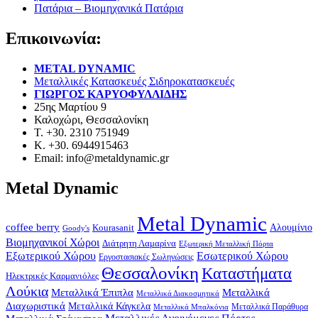
Πατάρια – Βιομηχανικά Πατάρια
Επικοινωνία:
METAL DYNAMIC
Μεταλλικές Κατασκευές Σιδηροκατασκευές
ΓΙΩΡΓΟΣ ΚΑΡΥΟΦΥΛΛΙΔΗΣ
25ης Μαρτίου 9
Καλοχώρι, Θεσσαλονίκη
Τ. +30. 2310 751949
Κ. +30. 6944915463
Email: info@metaldynamic.gr
Metal Dynamic
Metal Dynamic
coffee berry
Kourasanit
Αλουμίνιο
Goody's
Βιομηχανικοί Χώροι
Διάτρητη Λαμαρίνα
Εξωτερική Μεταλλική Πόρτα
Εξωτερικού Χώρου
Εσωτερικού Χώρου
Εργοστασιακές Σωληνώσεις
Θεσσαλονίκη
Καταστήματα
Ηλεκτρικές Καρμανιόλες
Λούκια
Μεταλλικά Έπιπλα
Μεταλλικά
Μεταλλικά Διακοσμητικά
Διαχωριστικά
Μεταλλικά Κάγκελα
Μεταλλικά Παράθυρα
Μεταλλικά Μπαλκόνια