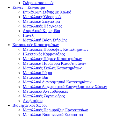
Σιδηροκατασκευές
Στέγες – Στέγαστρα
Επικάλυψη Στέγης με Χαλκό
Μεταλλικές Υδρορροές
Μεταλλικά Στέγαστρα
Μεταλλικές Πέργκολες
Ασφαλτικά Κεραμίδια
Πάνελ
Μεταλλική Βάση Στήριξης
Κατασκευές Καταστημάτων
Μεταλλικές Προσόψεις Καταστημάτων
Ηλεκτρικές Καρμανιόλες
Μεταλλικές Πόρτες Καταστημάτων
Μεταλλικά Παράθυρα Καταστημάτων
Μεταλλικές Σκάλες Καταστημάτων
Μεταλλικά Ράφια
Μεταλλικά Bar
Μεταλλικά Διακοσμητικά Καταστημάτων
Μεταλλικά Διαχωριστικά Επαγγελματικών Χώρων
Μεταλλικοί Ανεμοθώρακες
Μεταλλικές Ζαρντινιέρες
Αναβατόρια
Βιομηχανικοί Χώροι
Μεταλλικές Περιφράξεις Εργοστασίων
Μεταλλικά Βιομηχανικά Σκέπαστρα