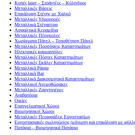
Κοπές laser – Στράντζες – Κύλινδροι
Μεταλλικές Βάσεις
Επικάλυψη Στέγης με Χαλκό
Μεταλλικές Υδρορροές
Μεταλλικά Στέγαστρα
Ασφαλτικά Κεραμίδια
Μεταλλικές Πέργκολες
Χωρίσματα Πάνελ – Τοποθέτηση Πάνελ
Μεταλλικές Προσόψεις Καταστημάτων
Ηλεκτρικές καρμανιόλες
Μεταλλικές Πόρτες Καταστημάτων
Μεταλλικές Σκάλες Καταστημάτων
Μεταλλικά Ράφια
Μεταλλικά Bar
Μεταλλικά Διακοσμητικά Καταστημάτων
Μεταλλικοί Ανεμοθώρακες
Μεταλλικές Ζαρντινιέρες
Αναβατόρια
Οικίες
Επαγγελματικοί Χώροι
Βιομηχανικοί Χώροι
Μεταλλικές Περιφράξεις Εργοστασίων
Εργοστασιακές σωληνώσεις (μόνωση και επικάλυψη με φύλλα
Πατάρια – Βιομηχανικά Πατάρια