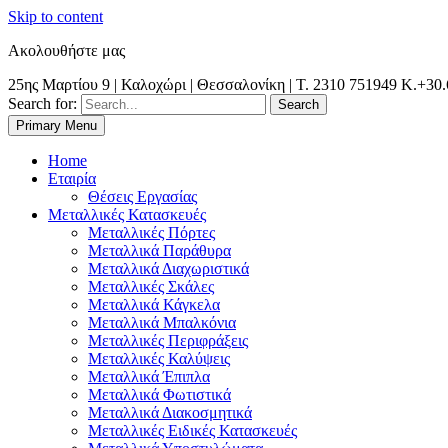
Skip to content
Ακολουθήστε μας
25ης Μαρτίου 9 | Καλοχώρι | Θεσσαλονίκη | Τ. 2310 751949 K.+30
Search for:
Primary Menu
Θεσσαλονίκη | Χαλκιδική | Κιλκίς | Καβάλα| Σέρρες | Δράμα | Ξάνθη
Metal Dynamic | Μεταλλικές Κατασκευές |
Home
Εταιρία
Θέσεις Εργασίας
Μεταλλικές Κατασκευές
Μεταλλικές Πόρτες
Μεταλλικά Παράθυρα
Μεταλλικά Διαχωριστικά
Μεταλλικές Σκάλες
Μεταλλικά Κάγκελα
Μεταλλικά Μπαλκόνια
Μεταλλικές Περιφράξεις
Μεταλλικές Καλύψεις
Μεταλλικά Έπιπλα
Μεταλλικά Φωτιστικά
Μεταλλικά Διακοσμητικά
Μεταλλικές Ειδικές Κατασκευές