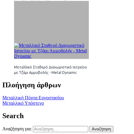
Μεταλλικό Σταθερό Διαχωριστικό Ιατρείου
με Τζάμι Αμμοβολής - Metal Dynamic
Πλοήγηση άρθρων
Μεταλλική Πόρτα Εργοστασίου
Μεταλλικό Υπόστεγο
Search
Αναζήτηση για: