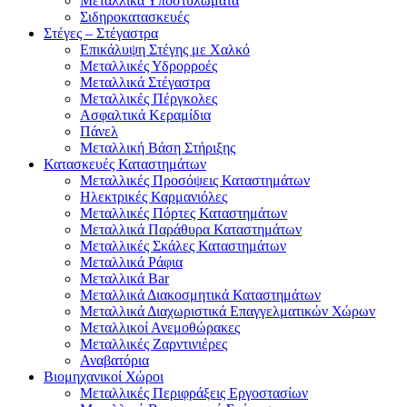
Μεταλλικά Υποστυλώματα
Σιδηροκατασκευές
Στέγες – Στέγαστρα
Επικάλυψη Στέγης με Χαλκό
Μεταλλικές Υδρορροές
Μεταλλικά Στέγαστρα
Μεταλλικές Πέργκολες
Ασφαλτικά Κεραμίδια
Πάνελ
Μεταλλική Βάση Στήριξης
Κατασκευές Καταστημάτων
Μεταλλικές Προσόψεις Καταστημάτων
Ηλεκτρικές Καρμανιόλες
Μεταλλικές Πόρτες Καταστημάτων
Μεταλλικά Παράθυρα Καταστημάτων
Μεταλλικές Σκάλες Καταστημάτων
Μεταλλικά Ράφια
Μεταλλικά Bar
Μεταλλικά Διακοσμητικά Καταστημάτων
Μεταλλικά Διαχωριστικά Επαγγελματικών Χώρων
Μεταλλικοί Ανεμοθώρακες
Μεταλλικές Ζαρντινιέρες
Αναβατόρια
Βιομηχανικοί Χώροι
Μεταλλικές Περιφράξεις Εργοστασίων