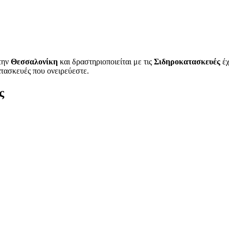
την
Θεσσαλονίκη
και δραστηριοποιείται με τις
Σιδηροκατασκευές
έχ
ατασκευές που ονειρεύεστε.
ς