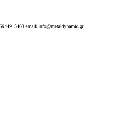
.6944915463 email: info@metaldynamic.gr
 | Αλεξανδρούπολη | Κομοτηνή | Βέροια | Ελλάδα | Λάρισα | Βόλος | Α
 Σιδηροκατασκευές | Θεσσαλονίκη |