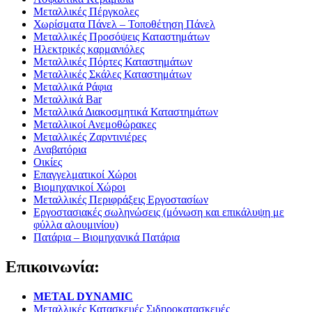
Μεταλλικές Πέργκολες
Χωρίσματα Πάνελ – Τοποθέτηση Πάνελ
Μεταλλικές Προσόψεις Καταστημάτων
Ηλεκτρικές καρμανιόλες
Μεταλλικές Πόρτες Καταστημάτων
Μεταλλικές Σκάλες Καταστημάτων
Μεταλλικά Ράφια
Μεταλλικά Bar
Μεταλλικά Διακοσμητικά Καταστημάτων
Μεταλλικοί Ανεμοθώρακες
Μεταλλικές Ζαρντινιέρες
Αναβατόρια
Οικίες
Επαγγελματικοί Χώροι
Βιομηχανικοί Χώροι
Μεταλλικές Περιφράξεις Εργοστασίων
Εργοστασιακές σωληνώσεις (μόνωση και επικάλυψη με
φύλλα αλουμινίου)
Πατάρια – Βιομηχανικά Πατάρια
Επικοινωνία:
METAL DYNAMIC
Μεταλλικές Κατασκευές Σιδηροκατασκευές