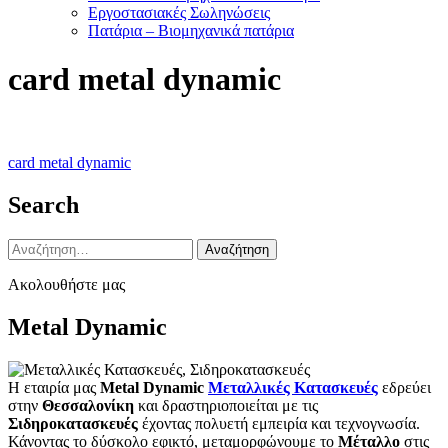
Εργοστασιακές Σωληνώσεις
Πατάρια – Βιομηχανικά πατάρια
card metal dynamic
Πλοήγηση
card metal dynamic
άρθρων
Search
Αναζήτηση
για:
Ακολουθήστε μας
Metal Dynamic
Η εταιρία μας
Metal Dynamic
Μεταλλικές Κατασκευές
εδρεύει
στην
Θεσσαλονίκη
και δραστηριοποιείται με τις
Σιδηροκατασκευές
έχοντας πολυετή εμπειρία και τεχνογνωσία.
Κάνοντας το δύσκολο εφικτό, μεταμορφώνουμε το
Μέταλλο
στις