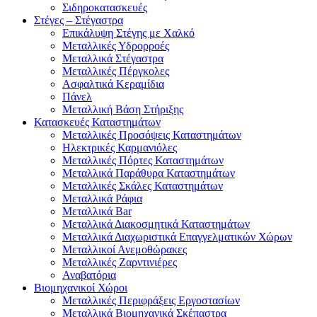
Σιδηροκατασκευές
Στέγες – Στέγαστρα
Επικάλυψη Στέγης με Χαλκό
Μεταλλικές Υδρορροές
Μεταλλικά Στέγαστρα
Μεταλλικές Πέργκολες
Ασφαλτικά Κεραμίδια
Πάνελ
Μεταλλική Βάση Στήριξης
Κατασκευές Καταστημάτων
Μεταλλικές Προσόψεις Καταστημάτων
Ηλεκτρικές Καρμανιόλες
Μεταλλικές Πόρτες Καταστημάτων
Μεταλλικά Παράθυρα Καταστημάτων
Μεταλλικές Σκάλες Καταστημάτων
Μεταλλικά Ράφια
Μεταλλικά Bar
Μεταλλικά Διακοσμητικά Καταστημάτων
Μεταλλικά Διαχωριστικά Επαγγελματικών Χώρων
Μεταλλικοί Ανεμοθώρακες
Μεταλλικές Ζαρντινιέρες
Αναβατόρια
Βιομηχανικοί Χώροι
Μεταλλικές Περιφράξεις Εργοστασίων
Μεταλλικά Βιομηχανικά Σκέπαστρα