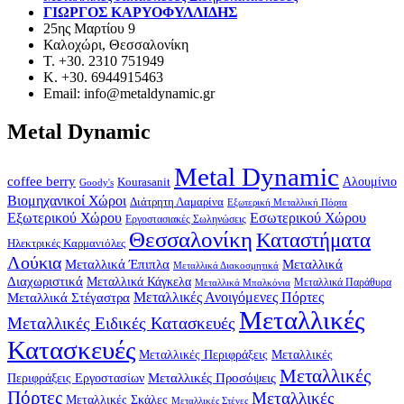
ΓΙΩΡΓΟΣ ΚΑΡΥΟΦΥΛΛΙΔΗΣ
25ης Μαρτίου 9
Καλοχώρι, Θεσσαλονίκη
Τ. +30. 2310 751949
Κ. +30. 6944915463
Email: info@metaldynamic.gr
Metal Dynamic
Metal Dynamic
coffee berry
Kourasanit
Αλουμίνιο
Goody's
Βιομηχανικοί Χώροι
Διάτρητη Λαμαρίνα
Εξωτερική Μεταλλική Πόρτα
Εξωτερικού Χώρου
Εσωτερικού Χώρου
Εργοστασιακές Σωληνώσεις
Θεσσαλονίκη
Καταστήματα
Ηλεκτρικές Καρμανιόλες
Λούκια
Μεταλλικά Έπιπλα
Μεταλλικά
Μεταλλικά Διακοσμητικά
Διαχωριστικά
Μεταλλικά Κάγκελα
Μεταλλικά Παράθυρα
Μεταλλικά Μπαλκόνια
Μεταλλικά Στέγαστρα
Μεταλλικές Ανοιγόμενες Πόρτες
Μεταλλικές
Μεταλλικές Ειδικές Κατασκευές
Κατασκευές
Μεταλλικές Περιφράξεις
Μεταλλικές
Μεταλλικές
Μεταλλικές Προσόψεις
Περιφράξεις Εργοστασίων
Πόρτες
Μεταλλικές
Μεταλλικές Σκάλες
Μεταλλικές Στέγες