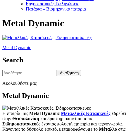
Εργοστασιακές Σωληνώσεις
Πατάρια – Βιομηχανικά πατάρια
Metal Dynamic
Πλοήγηση
Metal Dynamic
άρθρων
Search
Αναζήτηση
για:
Ακολουθήστε μας
Metal Dynamic
Η εταιρία μας
Metal Dynamic
Μεταλλικές Κατασκευές
εδρεύει
στην
Θεσσαλονίκη
και δραστηριοποιείται με τις
Σιδηροκατασκευές
έχοντας πολυετή εμπειρία και τεχνογνωσία.
Κάνοντας το δύσκολο εφικτό, μεταμορφώνουμε το
Μέταλλο
στις