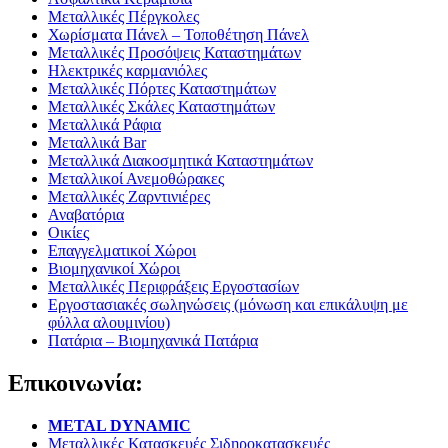
Μεταλλικές Πέργκολες
Χωρίσματα Πάνελ – Τοποθέτηση Πάνελ
Μεταλλικές Προσόψεις Καταστημάτων
Ηλεκτρικές καρμανιόλες
Μεταλλικές Πόρτες Καταστημάτων
Μεταλλικές Σκάλες Καταστημάτων
Μεταλλικά Ράφια
Μεταλλικά Bar
Μεταλλικά Διακοσμητικά Καταστημάτων
Μεταλλικοί Ανεμοθώρακες
Μεταλλικές Ζαρντινιέρες
Αναβατόρια
Οικίες
Επαγγελματικοί Χώροι
Βιομηχανικοί Χώροι
Μεταλλικές Περιφράξεις Εργοστασίων
Εργοστασιακές σωληνώσεις (μόνωση και επικάλυψη με
φύλλα αλουμινίου)
Πατάρια – Βιομηχανικά Πατάρια
Επικοινωνία:
METAL DYNAMIC
Μεταλλικές Κατασκευές Σιδηροκατασκευές