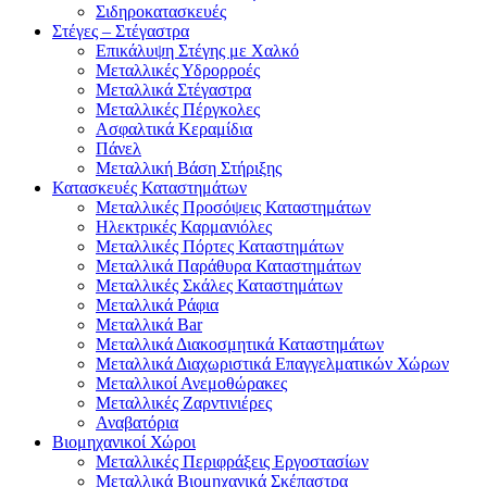
Σιδηροκατασκευές
Στέγες – Στέγαστρα
Επικάλυψη Στέγης με Χαλκό
Μεταλλικές Υδρορροές
Μεταλλικά Στέγαστρα
Μεταλλικές Πέργκολες
Ασφαλτικά Κεραμίδια
Πάνελ
Μεταλλική Βάση Στήριξης
Κατασκευές Καταστημάτων
Μεταλλικές Προσόψεις Καταστημάτων
Ηλεκτρικές Καρμανιόλες
Μεταλλικές Πόρτες Καταστημάτων
Μεταλλικά Παράθυρα Καταστημάτων
Μεταλλικές Σκάλες Καταστημάτων
Μεταλλικά Ράφια
Μεταλλικά Bar
Μεταλλικά Διακοσμητικά Καταστημάτων
Μεταλλικά Διαχωριστικά Επαγγελματικών Χώρων
Μεταλλικοί Ανεμοθώρακες
Μεταλλικές Ζαρντινιέρες
Αναβατόρια
Βιομηχανικοί Χώροι
Μεταλλικές Περιφράξεις Εργοστασίων
Μεταλλικά Βιομηχανικά Σκέπαστρα