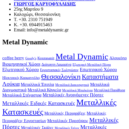
ΓΙΩΡΓΟΣ ΚΑΡΥΟΦΥΛΛΙΔΗΣ
25ης Μαρτίου 9
Καλοχώρι, Θεσσαλονίκη
Τ. +30. 2310 751949
Κ. +30. 6944915463
Email: info@metaldynamic.gr
Metal Dynamic
Metal Dynamic
coffee berry
Kourasanit
Αλουμίνιο
Goody's
Βιομηχανικοί Χώροι
Διάτρητη Λαμαρίνα
Εξωτερική Μεταλλική Πόρτα
Εξωτερικού Χώρου
Εσωτερικού Χώρου
Εργοστασιακές Σωληνώσεις
Θεσσαλονίκη
Καταστήματα
Ηλεκτρικές Καρμανιόλες
Λούκια
Μεταλλικά Έπιπλα
Μεταλλικά
Μεταλλικά Διακοσμητικά
Διαχωριστικά
Μεταλλικά Κάγκελα
Μεταλλικά Παράθυρα
Μεταλλικά Μπαλκόνια
Μεταλλικά Στέγαστρα
Μεταλλικές Ανοιγόμενες Πόρτες
Μεταλλικές
Μεταλλικές Ειδικές Κατασκευές
Κατασκευές
Μεταλλικές Περιφράξεις
Μεταλλικές
Μεταλλικές
Μεταλλικές Προσόψεις
Περιφράξεις Εργοστασίων
Πόρτες
Μεταλλικές
Μεταλλικές Σκάλες
Μεταλλικές Στέγες