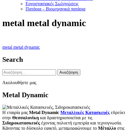
Εργοστασιακές Σωληνώσεις
Πατάρια – Βιομηχανικά πατάρια
metal metal dynamic
Πλοήγηση
metal metal dynamic
άρθρων
Search
Αναζήτηση
για:
Ακολουθήστε μας
Metal Dynamic
Η εταιρία μας
Metal Dynamic
Μεταλλικές Κατασκευές
εδρεύει
στην
Θεσσαλονίκη
και δραστηριοποιείται με τις
Σιδηροκατασκευές
έχοντας πολυετή εμπειρία και τεχνογνωσία.
Κάνοντας το δύσκολο εφικτό, μεταμορφώνουμε το
Μέταλλο
στις