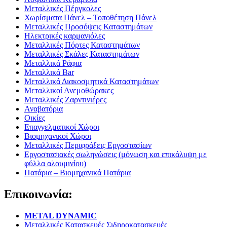
Μεταλλικές Πέργκολες
Χωρίσματα Πάνελ – Τοποθέτηση Πάνελ
Μεταλλικές Προσόψεις Καταστημάτων
Ηλεκτρικές καρμανιόλες
Μεταλλικές Πόρτες Καταστημάτων
Μεταλλικές Σκάλες Καταστημάτων
Μεταλλικά Ράφια
Μεταλλικά Bar
Μεταλλικά Διακοσμητικά Καταστημάτων
Μεταλλικοί Ανεμοθώρακες
Μεταλλικές Ζαρντινιέρες
Αναβατόρια
Οικίες
Επαγγελματικοί Χώροι
Βιομηχανικοί Χώροι
Μεταλλικές Περιφράξεις Εργοστασίων
Εργοστασιακές σωληνώσεις (μόνωση και επικάλυψη με
φύλλα αλουμινίου)
Πατάρια – Βιομηχανικά Πατάρια
Επικοινωνία:
METAL DYNAMIC
Μεταλλικές Κατασκευές Σιδηροκατασκευές