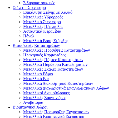
Σιδηροκατασκευές
Στέγες – Στέγαστρα
Επικάλυψη Στέγης με Χαλκό
Μεταλλικές Υδρορροές
Μεταλλικά Στέγαστρα
Μεταλλικές Πέργκολες
Ασφαλτικά Κεραμίδια
Πάνελ
Μεταλλική Βάση Στήριξης
Κατασκευές Καταστημάτων
Μεταλλικές Προσόψεις Καταστημάτων
Ηλεκτρικές Καρμανιόλες
Μεταλλικές Πόρτες Καταστημάτων
Μεταλλικά Παράθυρα Καταστημάτων
Μεταλλικές Σκάλες Καταστημάτων
Μεταλλικά Ράφια
Μεταλλικά Bar
Μεταλλικά Διακοσμητικά Καταστημάτων
Μεταλλικά Διαχωριστικά Επαγγελματικών Χώρων
Μεταλλικοί Ανεμοθώρακες
Μεταλλικές Ζαρντινιέρες
Αναβατόρια
Βιομηχανικοί Χώροι
Μεταλλικές Περιφράξεις Εργοστασίων
Μεταλλικά Βιομηχανικά Σκέπαστρα